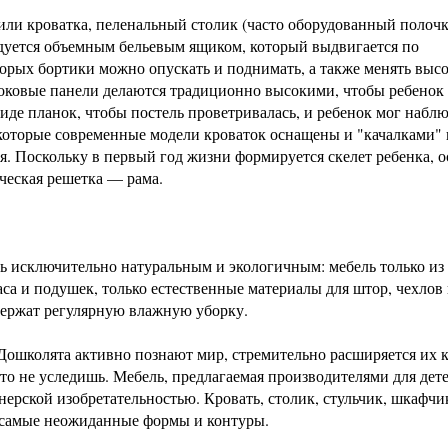
или кроватка, пеленальный столик (часто оборудованный полоч
уется объемным бельевым ящиком, который выдвигается по
орых бортики можно опускать и поднимать, а также менять выс
боковые панели делаются традиционно высокими, чтобы ребенок
де планок, чтобы постель проветривалась, и ребенок мог наблю
которые современные модели кроваток оснащены и "качалками" 
. Поскольку в первый год жизни формируется скелет ребенка, о
ческая решетка — рама.
ть исключительно натуральным и экологичным: мебель только из
аса и подушек, только естественные материалы для штор, чехлов
ыдержат регулярную влажную уборку.
Дошколята активно познают мир, стремительно расширяется их к
что не уследишь. Мебель, предлагаемая производителями для дете
нерской изобретательностью. Кровать, столик, стульчик, шкафчи
 самые неожиданные формы и контуры.