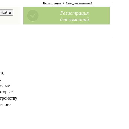
Регистрация
/
Вход для компаний
Регистрация
для компаний
р,
,
желые
оторые
стройству
ны она