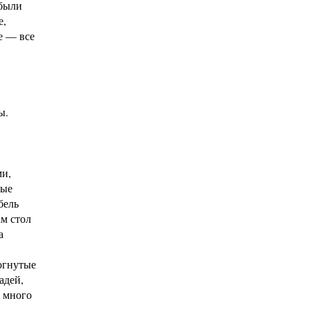
 были
е,
е — все
ы.
ми,
ные
бель
ам стол
а
согнутые
адей,
 много