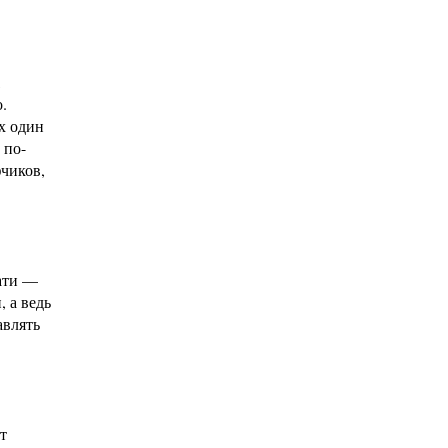
,
.
х один
 по-
фчиков,
вати —
 а ведь
авлять
т