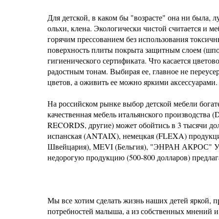
Для детской, в каком бы "возрасте" она ни была, л
ольхи, клена. Экологически чистой считается и 
горячим прессованием без использования токсичн
поверхность плиты покрыта защитным слоем (шпо
гигиенического сертификата. Что касается цветов
радостным тонам. Выбирая ее, главное не переусе
цветов, а оживить ее можно яркими аксессуарами.
На российском рынке выбор детской мебели богат
качественная мебель итальянского производст
RECORDS, другие) может обойтись в 3 тысячи дол
испанская (ANTAIX), немецкая (FLEXA) продукция
Швейцария), MEVI (Бельгия), "ЭНРАН АКРОС" Ук
недорогую продукцию (500-800 долларов) предл
Мы все хотим сделать жизнь наших детей яркой, п
потребностей малыша, а из собственных мнений и