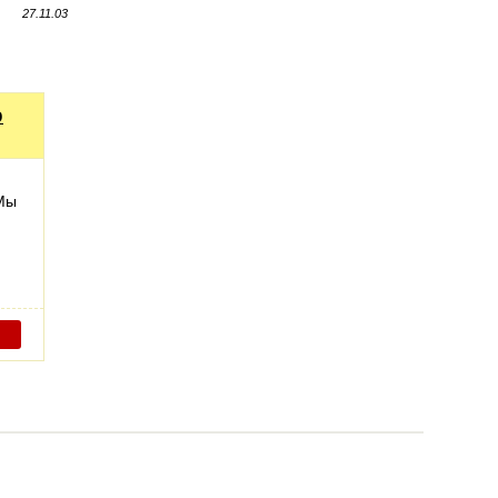
27.11.03
о
 Мы