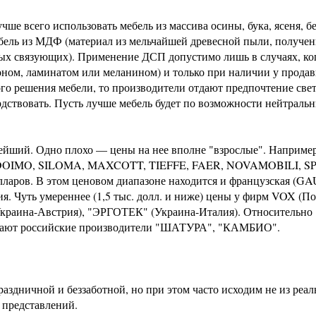
учше всего использовать мебель из массива осины, бука, ясеня, б
мебель из МДФ (материал из мельчайшей древесной пыли, получе
ых связующих). Применение ДСП допустимо лишь в случаях, ког
ном, ламинатом или меланином) и только при наличии у продав
ого решения мебели, то производители отдают предпочтение све
рдствовать. Пусть лучше мебель будет по возможности нейтраль
ейший. Одно плохо — цены на нее вполне "взрослые". Например
ва (DOIMO, SILOMA, MAXCOTT, TIEFFE, FAER, NOVAMOBILI, S
ларов. В этом ценовом диапазоне находится и французская (GA
. Чуть умереннее (1,5 тыс. долл. и ниже) цены у фирм VOX (П
раина-Австрия), "ЭРГОТЕК" (Украина-Италия). Относительно
агают российские производители "ШАТУРА", "КАМБИО".
раздничной и беззаботной, но при этом часто исходим не из реа
 представлений.