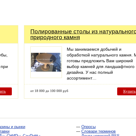
Полированные столы из натуральног
природного камня
Мы занимаемся добычей и
убы,
обработкой натурального камня.
готовы предложить Вам широкий
 при
выбор камней для ландшафтного
дизайна. У нас полный
ассортимент…
ить
от 18 000 до 100 000 руб
Купить
азины и рынки
—
Опросы
тавки
—
Словари терминов
Ты, СНИПы, СанПиНы
—
Лента новостей RSS