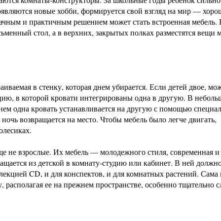
оявляются новые хобби, формируется свой взгляд на мир — хоро
дачным и практичным решением может стать встроенная мебель. 
ьменный стол, а в верхних, закрытых полках разместятся вещи 
раиваемая в стенку, которая днем убирается. Если детей двое, мо
цию, в которой кровати интегрированы одна в другую. В небол
нем одна кровать устанавливается на другую с помощью специа
 ночь возвращается на место. Чтобы мебель было легче двигать,
олесиках.
ще не взрослые. Их мебель — молодежного стиля, современная и
щается из детской в комнату-студию или кабинет. В ней должно
ллекцией CD, и для конспектов, и для комнатных растений. Сама
у, располагая ее на прежнем пространстве, особенно тщательно с