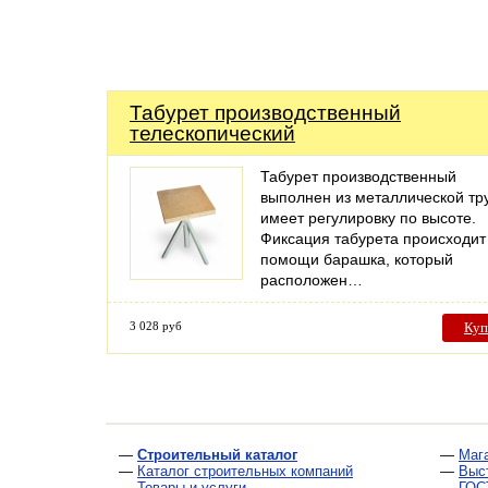
Табурет производственный
телескопический
Табурет производственный
выполнен из металлической тр
имеет регулировку по высоте.
Фиксация табурета происходит
помощи барашка, который
расположен…
3 028 руб
Куп
—
Строительный каталог
—
Маг
—
Каталог строительных компаний
—
Выс
—
Товары и услуги
—
ГОС