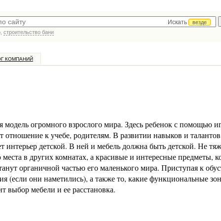
Искать
везде
р,
строительство бани
ОГ КОМПАНИЙ
я модель огромного взрослого мира. Здесь ребенок с помощью иг
т отношение к учебе, родителям. В развитии навыков и талантов
 интерьер детской. В ней и мебель должна быть детской. Не тя
места в других комнатах, а красивые и интересные предметы, к
станут органичной частью его маленького мира. Приступая к обу
ия (если они наметились), а также то, какие функциональные зо
сит выбор мебели и ее расстановка.