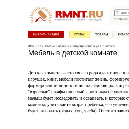
Наприме
строительство
ремонт
дом и дача
ВЫБРАТЬ РАЗДЕЛ
СТАТЬИ
ТОВАРЫ
КАТАЛ
RMNT.RU
/
Статьи и обзоры
/
Обустройство и уют
/
Мебель
Мебель в детской комнате
Детская комната — это своего рода адаптированна
игрушек, книг, мебели постигает жизнь, формируе
формировании личности не последнюю роль играет
"взрослые" шкафы или тумбы, которым не хватило 
малыш будет исследовать и осваивать, и которые 
комнаты, учитывайте возраст ребенка, его увлечен
будет включать (отдых, сон, учеба). От этого зави