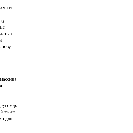
ками и
оту
 не
дать за
и
снову
 массива
 и
ругозор.
й этого
ки для