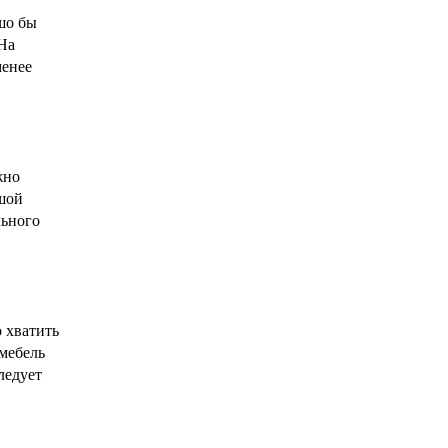
шо бы
На
менее
жно
ьшой
льного
 хватить
 мебель
ледует