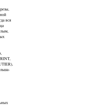
ерезы,
нной
да вся
ца
тлым,
ных
,
PRINT,
UTIER),
ольша-
льных