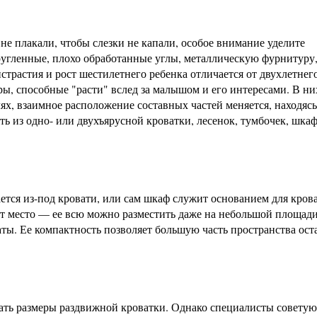
не плакали, чтобы слезки не капали, особое внимание уделите
ругленные, плохо обработанные углы, металлическую фурнитуру
страстия и рост шестилетнего ребенка отличается от двухлетнего
, способные "расти" вслед за малышом и его интересами. В ни
ях, взаимное расположение составных частей меняется, находясь
ь из одно- или двухъярусной кроватки, лесенок, тумбочек, шка
ается из-под кровати, или сам шкаф служит основанием для кро
т место — ее всю можно разместить даже на небольшой площади,
аты. Ее компактность позволяет большую часть пространства ост
ать размеры раздвижной кроватки. Однако специалисты советую