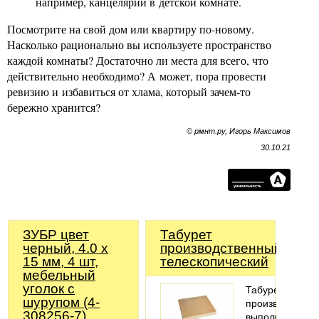
например, канцелярии в детской комнате.
Посмотрите на свой дом или квартиру по-новому.
Насколько рационально вы используете пространство
каждой комнаты? Достаточно ли места для всего, что
действительно необходимо? А может, пора провести
ревизию и избавиться от хлама, который зачем-то
бережно хранится?
© рмнт.ру, Игорь Максимов
30.10.21
ЗУБР цвет
Табурет
черный, 4.0 x
производственный
15 мм, 4 шт,
телескопический
мебельный
уголок с
Табурет
шурупом (4-
производствен
308256-7)
выполнен