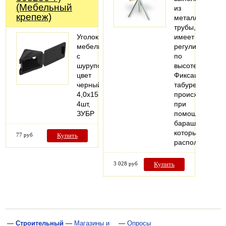
(Мебельный
из
крепеж)
металлической
трубы,
Уголок
имеет
мебельный
регулировку
с
по
шурупом,
высоте.
цвет
Фиксация
черный,
табурета
4,0x15мм,
происходит
4шт,
при
ЗУБР
помощи
барашка,
который
77 руб
Купить
расположен…
3 028 руб
Купить
—
Строительный
—
Магазины и
—
Опросы