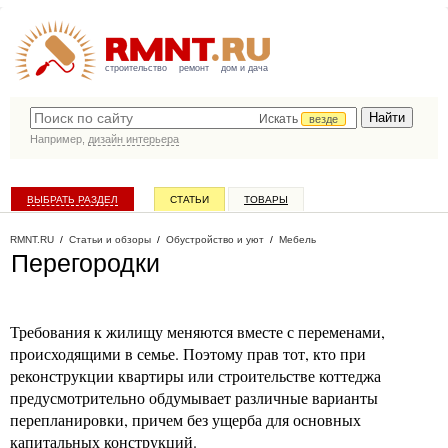
строительство
ремонт
дом и дача
Искать
везде
Например,
дизайн интерьера
ВЫБРАТЬ РАЗДЕЛ
СТАТЬИ
ТОВАРЫ
КАТАЛОГ КОМПАНИЙ
RMNT.RU
/
Статьи и обзоры
/
Обустройство и уют
/
Мебель
Перегородки
Требования к жилищу меняются вместе с переменами,
происходящими в семье. Поэтому прав тот, кто при
реконструкции квартиры или строительстве коттеджа
предусмотрительно обдумывает различные варианты
перепланировки, причем без ущерба для основных
капитальных конструкций.