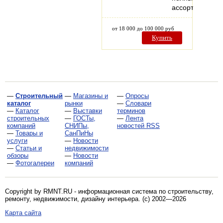
ассортимент…
от 18 000 до 100 000 руб
Купить
—
Строительный
—
Магазины и
—
Опросы
каталог
рынки
—
Словари
—
Каталог
—
Выставки
терминов
строительных
—
ГОСТы,
—
Лента
компаний
СНИПы,
новостей RSS
—
Товары и
СанПиНы
услуги
—
Новости
—
Статьи и
недвижимости
обзоры
—
Новости
—
Фотогалереи
компаний
Copyright by RMNT.RU - информационная система по
строительству,
ремонту, недвижимости, дизайну интерьера
. (c) 2002—2026
Карта сайта