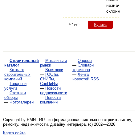
незначительну
склонность…
62 руб
Купить
—
Строительный
—
Магазины и
—
Опросы
каталог
рынки
—
Словари
—
Каталог
—
Выставки
терминов
строительных
—
ГОСТы,
—
Лента
компаний
СНИПы,
новостей RSS
—
Товары и
СанПиНы
услуги
—
Новости
—
Статьи и
недвижимости
обзоры
—
Новости
—
Фотогалереи
компаний
Copyright by RMNT.RU - информационная система по
строительству,
ремонту, недвижимости, дизайну интерьера
. (c) 2002—2026
Карта сайта