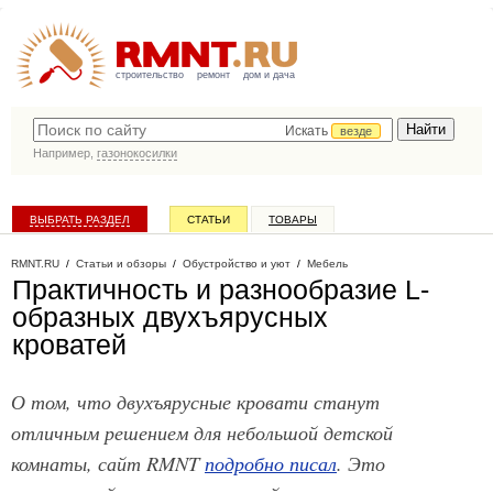
строительство
ремонт
дом и дача
Искать
везде
Например,
газонокосилки
ВЫБРАТЬ РАЗДЕЛ
СТАТЬИ
ТОВАРЫ
КАТАЛОГ КОМПАНИЙ
RMNT.RU
/
Статьи и обзоры
/
Обустройство и уют
/
Мебель
Практичность и разнообразие L-
образных двухъярусных
кроватей
О том, что двухъярусные кровати станут
отличным решением для небольшой детской
комнаты, сайт RMNT
подробно писал
. Это