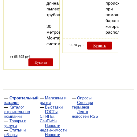
длина
происходит
пылеотсасывающего
при
трубопровода
помощи
–
барашка,
30
который
метров.
расположен…
Монтаж
системы…
3 028 руб
Купить
от 68 895 руб
Купить
—
Строительный
—
Магазины и
—
Опросы
каталог
рынки
—
Словари
—
Каталог
—
Выставки
терминов
строительных
—
ГОСТы,
—
Лента
компаний
СНИПы,
новостей RSS
—
Товары и
СанПиНы
услуги
—
Новости
—
Статьи и
недвижимости
обзоры
—
Новости