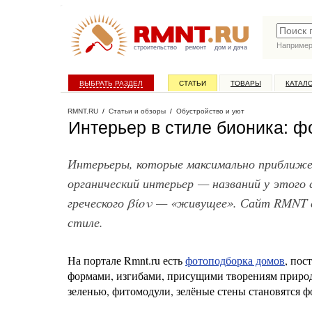
Наприме
строительство
ремонт
дом и дача
ВЫБРАТЬ РАЗДЕЛ
СТАТЬИ
ТОВАРЫ
КАТАЛ
RMNT.RU
/
Статьи и обзоры
/
Обустройство и уют
Интерьер в стиле бионика: 
Интерьеры, которые максимально приближен
органический интерьер — названий у этого 
греческого βίον — «живущее». Сайт RMNT с
стиле.
На портале Rmnt.ru есть
фотоподборка домов
, пос
формами, изгибами, присущими творениям природы
зеленью, фитомодули, зелёные стены становятся ф