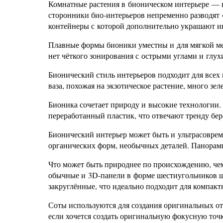
Комнатные растения в бионическом интерьере — mu
сторонники био-интерьеров непременно разводят 
контейнеры с которой дополнительно украшают и
Плавные формы бионики уместны и для мягкой меб
нет чёткого зонирования с острыми углами и глу
Бионический стиль интерьеров подходит для всех
ваза, похожая на экзотическое растение, много з
Бионика сочетает природу и высокие технологии. 
переработанный пластик, что отвечают тренду бе
Бионический интерьер может быть и ультрасовре
органических форм, необычных деталей. Панорамн
Что может быть природнее по происхождению, че
обычные и 3D-панели в форме шестиугольников ши
закруглённые, что идеально подходит для компакт
Соты используются для создания оригинальных от
если хочется создать оригинальную фокусную точ