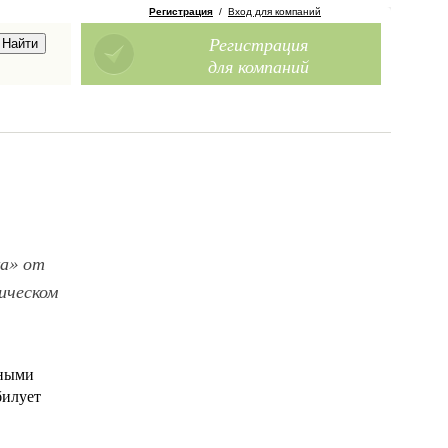
Регистрация
/
Вход для компаний
Регистрация
для компаний
ка» от
ическом
вными
билует