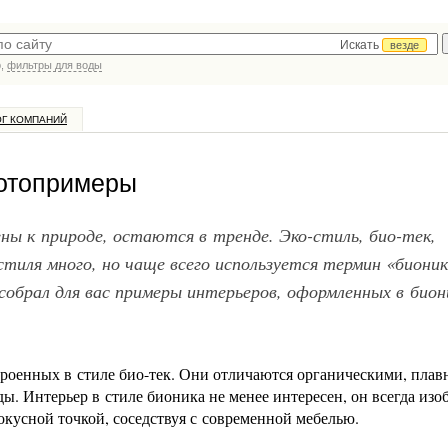
Искать
везде
р,
фильтры для воды
ОГ КОМПАНИЙ
фотопримеры
ы к природе, остаются в тренде. Эко-стиль, био-тек,
стиля много, но чаще всего используется термин «биони
обрал для вас примеры интерьеров, оформленных в бион
троенных в стиле био-тек. Они отличаются органическими, пла
. Интерьер в стиле бионика не менее интересен, он всегда изо
окусной точкой, соседствуя с современной мебелью.