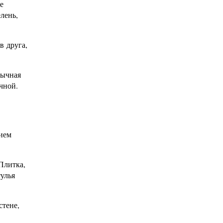
е
лень,
в друга,
бычная
чной.
ием
Плитка,
улья
стене,