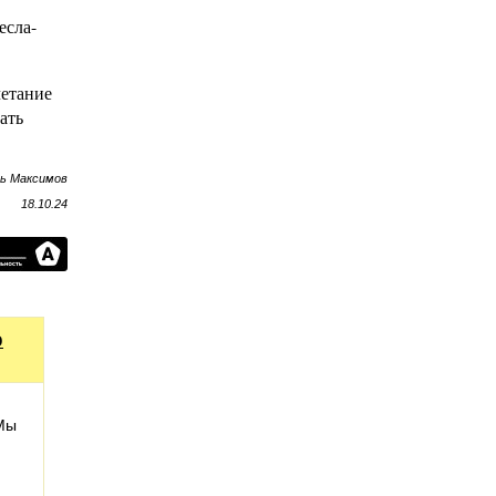
есла-
четание
ать
рь Максимов
18.10.24
о
 Мы