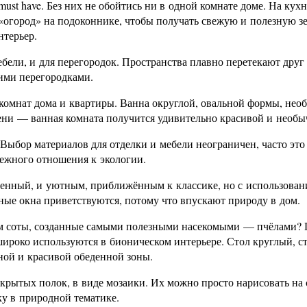
st have. Без них не обойтись ни в одной комнате доме. На кухн
«огород» на подоконнике, чтобы получать свежую и полезную зе
нтерьер.
ели, и для перегородок. Пространства плавно перетекают друг 
хими перегородками.
 комнат дома и квартиры. Ванна округлой, овальной формы, нео
елени — ванная комната получится удивительно красивой и необы
Выбор материалов для отделки и мебели неограничен, часто это
режного отношения к экологии.
менный, и уютным, приближённым к классике, но с использован
ые окна приветствуются, потому что впускают природу в дом.
м соты, созданные самыми полезными насекомыми — пчёлами? 
роко используются в бионическом интерьере. Стол круглый, ст
ной и красивой обеденной зоны.
крытых полок, в виде мозаики. Их можно просто нарисовать на 
ку в природной тематике.