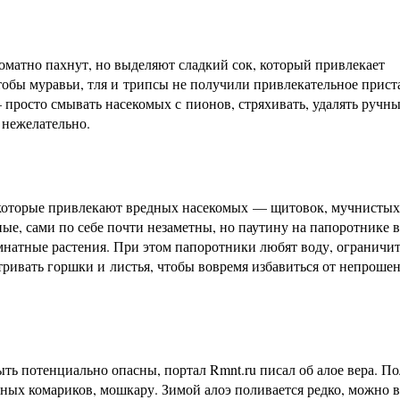
роматно пахнут, но выделяют сладкий сок, который привлекает
тобы муравьи, тля и трипсы не получили привлекательное прис
просто смывать насекомых с пионов, стряхивать, удалять ручн
 нежелательно.
 которые привлекают вредных насекомых — щитовок, мучнистых
ые, сами по себе почти незаметны, но паутину на папоротнике 
мнатные растения. При этом папоротники любят воду, ограничит
атривать горшки и листья, чтобы вовремя избавиться от непроше
ть потенциально опасны, портал Rmnt.ru писал об алое вера. По
бных комариков, мошкару. Зимой алоэ поливается редко, можно в