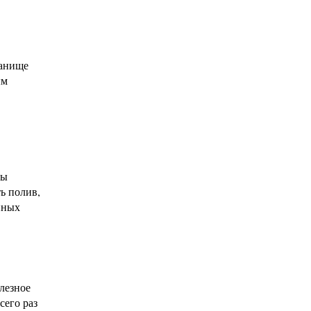
танище
ым
вы
ь полив,
нных
лезное
сего раз