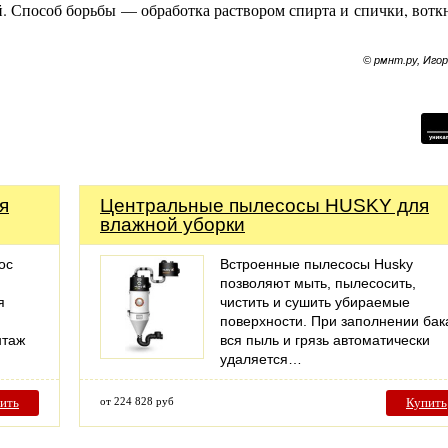
й. Способ борьбы — обработка раствором спирта и спички, вотк
© рмнт.ру, Иго
я
Центральные пылесосы HUSKY для
влажной уборки
ос
Встроенные пылесосы Husky
позволяют мыть, пылесосить,
я
чистить и сушить убираемые
поверхности. При заполнении бак
нтаж
вся пыль и грязь автоматически
удаляется…
ить
от 224 828 руб
Купить