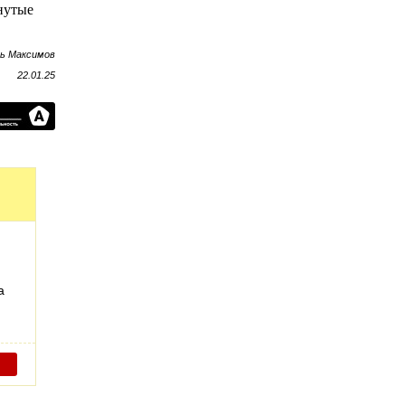
нутые
рь Максимов
22.01.25
а