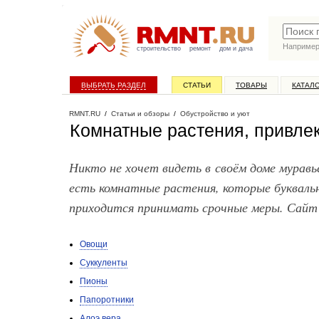
Наприме
строительство
ремонт
дом и дача
ВЫБРАТЬ РАЗДЕЛ
СТАТЬИ
ТОВАРЫ
КАТАЛ
RMNT.RU
/
Статьи и обзоры
/
Обустройство и уют
Комнатные растения, привл
Никто не хочет видеть в своём доме муравь
есть комнатные растения, которые букваль
приходится принимать срочные меры. Сайт
Овощи
Суккуленты
Пионы
Папоротники
Алоэ вера