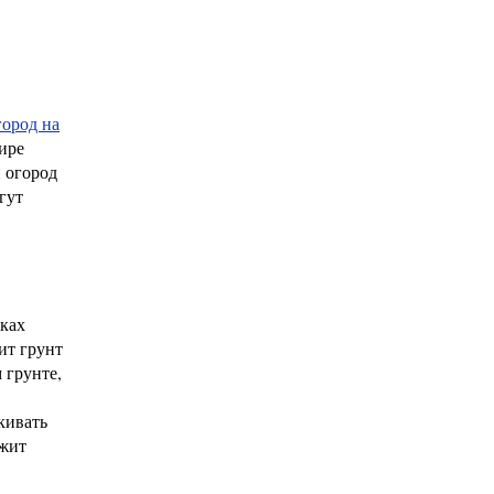
город на
тире
 огород
гут
шках
ит грунт
 грунте,
кивать
ожит