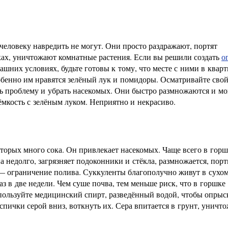
человеку навредить не могут. Они просто раздражают, портят
ках, уничтожают комнатные растения. Если вы решили создать
о
ашних условиях, будьте готовы к тому, что месте с ними в квар
обенно им нравятся зелёный лук и помидоры. Осматривайте свой
ть проблему и убрать насекомых. Они быстро размножаются и мо
 ёмкость с зелёным луком. Неприятно и некрасиво.
которых много сока. Он привлекает насекомых. Чаще всего в гор
а недолго, загрязняет подоконники и стёкла, размножается, порт
— ограничение полива. Суккуленты благополучно живут в сухом
аз в две недели. Чем суше почва, тем меньше риск, что в горшке
спользуйте медицинский спирт, разведённый водой, чтобы опрыс
пички серой вниз, воткнуть их. Сера впитается в грунт, уничт