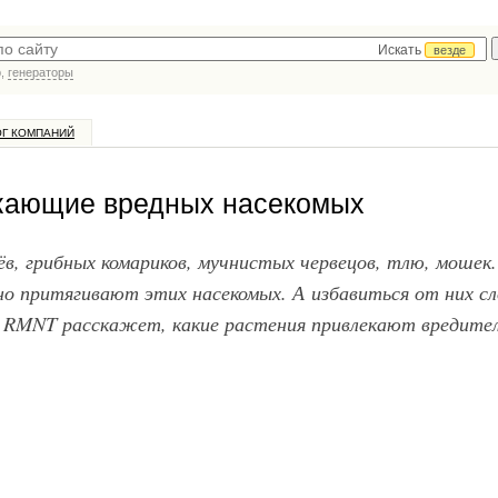
Искать
везде
р,
генераторы
ОГ КОМПАНИЙ
екающие вредных насекомых
ёв, грибных комариков, мучнистых червецов, тлю, мошек
но притягивают этих насекомых. А избавиться от них с
 RMNT расскажет, какие растения привлекают вредител