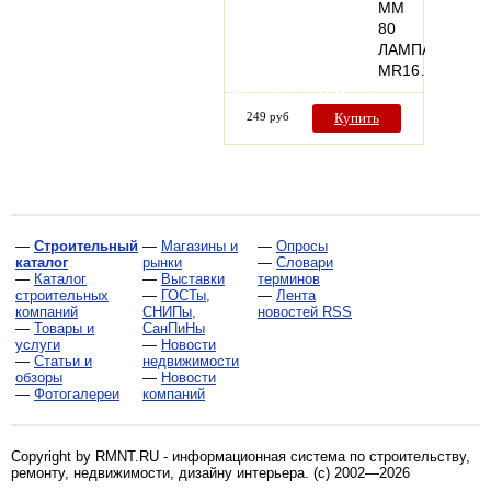
ММ
80
ЛАМПА
MR16…
249 руб
Купить
—
Строительный
—
Магазины и
—
Опросы
каталог
рынки
—
Словари
—
Каталог
—
Выставки
терминов
строительных
—
ГОСТы,
—
Лента
компаний
СНИПы,
новостей RSS
—
Товары и
СанПиНы
услуги
—
Новости
—
Статьи и
недвижимости
обзоры
—
Новости
—
Фотогалереи
компаний
Copyright by RMNT.RU - информационная система по
строительству,
ремонту, недвижимости, дизайну интерьера
. (c) 2002—2026