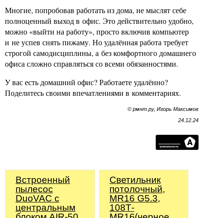
Многие, попробовав работать из дома, не мыслят себе
полноценный выход в офис. Это действительно удобно,
можно «выйти на работу», просто включив компьютер
и не успев снять пижаму. Но удалённая работа требует
строгой самодисциплины, а без комфортного домашнего
офиса сложно справляться со всеми обязанностями.
У вас есть домашний офис? Работаете удалённо?
Поделитесь своими впечатлениями в комментариях.
© рмнт.ру, Игорь Максимов
24.12.24
Встроенный
Светильник
пылесос
потолочный,
DuoVAC с
MR16 G5.3,
центральным
108Т-
блоком AIR-50
MR16(черное