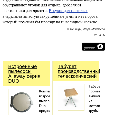
обустраивают уголок для отдыха, добавляют
светильники для яркости.
В кухне для пожилых
владельцев зачастую закруглённые углы и нет порога,
который помешал бы проезду на инвалидной коляске.
© рмнт.ру, Игорь Максимов
07.03.25
Встроенные
Табурет
пылесосы
производственный
Allaway серия
телескопический
DUO
Табурет
Компактный
производствен
встроенный
выполнен
пылесос
из
Duo
металлической
предназначен
трубы,