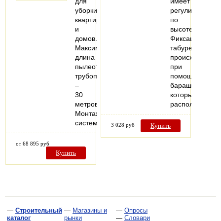
для
имеет
уборки
регулировку
квартир
по
и
высоте.
домов.
Фиксация
Максимальная
табурета
длина
происходит
пылеотсасывающего
при
трубопровода
помощи
–
барашка,
30
который
метров.
расположен…
Монтаж
системы…
3 028 руб
Купить
от 68 895 руб
Купить
—
Строительный
—
Магазины и
—
Опросы
каталог
рынки
—
Словари