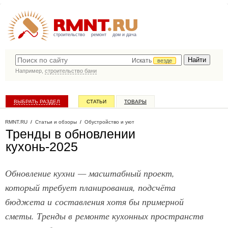
строительство
ремонт
дом и дача
Искать
везде
Например,
строительство бани
ВЫБРАТЬ РАЗДЕЛ
СТАТЬИ
ТОВАРЫ
КАТАЛОГ КОМПАНИЙ
RMNT.RU
/
Статьи и обзоры
/
Обустройство и уют
Тренды в обновлении
кухонь-2025
Обновление кухни — масштабный проект,
который требует планирования, подсчёта
бюджета и составления хотя бы примерной
сметы. Тренды в ремонте кухонных пространств