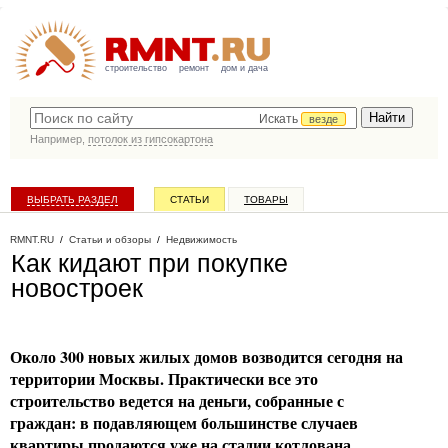
строительство
ремонт
дом и дача
Искать
везде
Например,
потолок из гипсокартона
ВЫБРАТЬ РАЗДЕЛ
СТАТЬИ
ТОВАРЫ
КАТАЛОГ КОМПАНИЙ
RMNT.RU
/
Статьи и обзоры
/
Недвижимость
Как кидают при покупке
новостроек
Около 300 новых жилых домов возводится сегодня на
территории Москвы. Практически все это
строительство ведется на деньги, собранные с
граждан: в подавляющем большинстве случаев
квартиры продаются уже на стадии котлована.