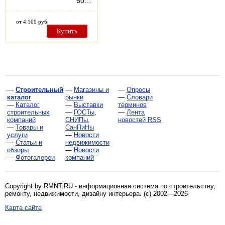
60…
от 4 100 руб
Купить
—
Строительный
—
Магазины и
—
Опросы
каталог
рынки
—
Словари
—
Каталог
—
Выставки
терминов
строительных
—
ГОСТы,
—
Лента
компаний
СНИПы,
новостей RSS
—
Товары и
СанПиНы
услуги
—
Новости
—
Статьи и
недвижимости
обзоры
—
Новости
—
Фотогалереи
компаний
Copyright by RMNT.RU - информационная система по
строительству,
ремонту, недвижимости, дизайну интерьера
. (c) 2002—2026
Карта сайта