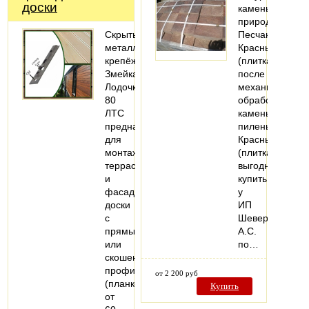
доски
камень
природный
Скрытый
Песчаник
металлический
Красный
крепёж
(плитка)
Змейка-
после
Лодочка
механической
80
обработки,
ЛТС
камень
предназначен
пиленый
для
Красный
монтажа
(плитка)
террасной
выгодно
и
купить
фасадной
у
доски
ИП
с
Шеверев
прямым
А.С.
или
по…
скошенным
профилем
от 2 200 руб
(планкен)
Купить
от