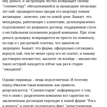
ему деньги, и застройщик честно возвращает своему
"соинвестору" обесценившийся за прошедшие несколько
лет пай, предварительно продав его квартиру новым
желающим – конечно, уже по новой цене. Бывает, что
менеджеры, работающие с клиентами, целенаправленно
подталкивают их разрывать договор, поддерживая слухи
о нестабильном положении родной компании. При этом
деньги дольщику возвращаются не просто по номиналу,
но еще и с рассрочкой платежа, что законом не
запрещено. Бывает, что фирма, официально соглашаясь
вернуть пай, тем не менее сразу его не платит, и никому
достоверно неизвестно, заплатит ли вообще – множество
таких историй находится сейчас как раз в стадии
"ожидания".
Однако пирамида – вещь недолговечная. И поэтому
перед обвалом такая компания, как правило,
реорганизуется. "Соинвесторов" информируют о том,
что в связи с разделением компании все гарантии по
заключенным договорам переходят к новой фирме "Рога
и копыта" и просят подтвердить факт "нерасторжения