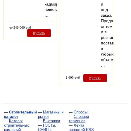
кадмирования,
и
никелирования,
под
…
заказ.
Продажа
оптом
от 340 000 руб
и в
Купить
розницу,
поставки
в
любых
объемах.
…
1 600 руб
Купить
—
Строительный
—
Магазины и
—
Опросы
каталог
рынки
—
Словари
—
Каталог
—
Выставки
терминов
строительных
—
ГОСТы,
—
Лента
компаний
СНИПы,
новостей RSS