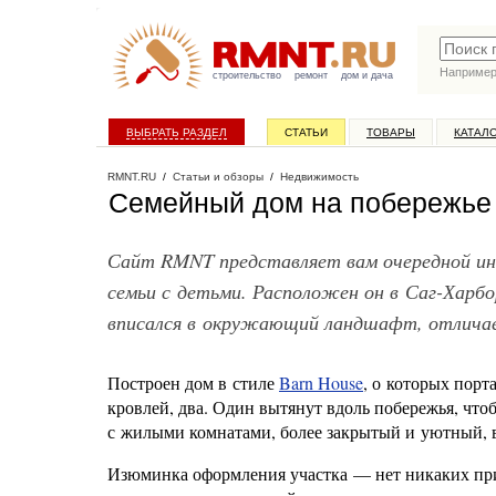
Наприме
строительство
ремонт
дом и дача
ВЫБРАТЬ РАЗДЕЛ
СТАТЬИ
ТОВАРЫ
КАТАЛ
RMNT.RU
/
Статьи и обзоры
/
Недвижимость
Семейный дом на побережье
Сайт RMNT представляет вам очередной ин
семьи с детьми. Расположен он в Саг-Харб
вписался в окружающий ландшафт, отличае
Построен дом в стиле
Barn House
, о которых порт
кровлей, два. Один вытянут вдоль побережья, чт
с жилыми комнатами, более закрытый и уютный, в 
Изюминка оформления участка — нет никаких приз