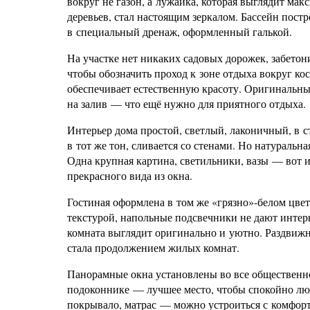
вокруг не газон, а лужайка, которая выглядит мак
деревьев, стал настоящим зеркалом. Бассейн постр
в специальный дренаж, оформленный галькой.
На участке нет никаких садовых дорожек, забето
чтобы обозначить проход к зоне отдыха вокруг ко
обеспечивает естественную красоту. Оригинальны
на залив — что ещё нужно для приятного отдыха.
Интерьер дома простой, светлый, лаконичный, в
в тот же тон, сливается со стенами. Но натуральна
Одна крупная картина, светильники, вазы — вот и 
прекрасного вида из окна.
Гостиная оформлена в том же «грязно»-белом цве
текстурой, напольные подсвечники не дают интер
комната выглядит оригинально и уютно. Раздвижн
стала продолжением жилых комнат.
Панорамные окна установлены во все общественно
подоконнике — лучшее место, чтобы спокойно люб
покрывало, матрас — можно устроиться с комфор