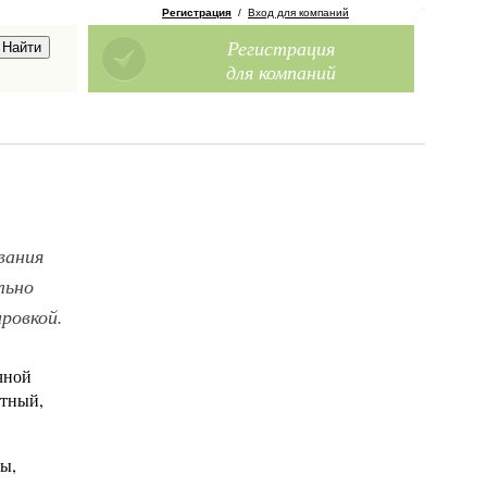
Регистрация
/
Вход для компаний
Регистрация
для компаний
вания
льно
ровкой.
чной
атный,
ы,