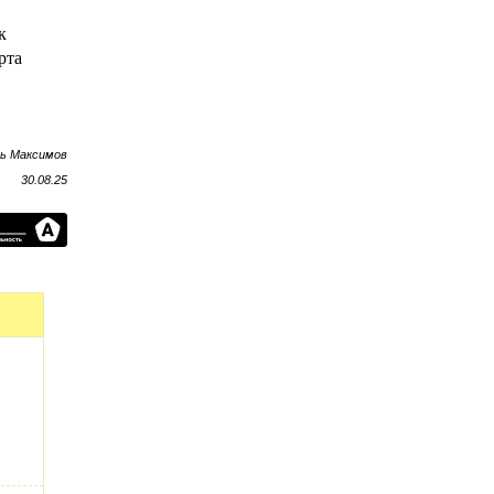
к
рта
рь Максимов
30.08.25