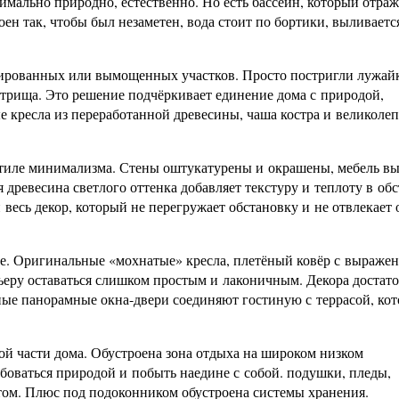
симально природно, естественно. Но есть бассейн, который отраж
оен так, чтобы был незаметен, вода стоит по бортики, выливаетс
нированных или вымощенных участков. Просто постригли лужай
стрища. Это решение подчёркивает единение дома с природой,
е кресла из переработанной древесины, чаша костра и великоле
 стиле минимализма. Стены оштукатурены и окрашены, мебель в
я древесина светлого оттенка добавляет текстуру и теплоту в об
весь декор, который не перегружает обстановку и не отвлекает 
те. Оригинальные «мохнатые» кресла, плетёный ковёр с выраже
ьеру оставаться слишком простым и лаконичным. Декора достато
ые панорамные окна-двери соединяют гостиную с террасой, кот
й части дома. Обустроена зона отдыха на широком низком
оваться природой и побыть наедине с собой. подушки, пледы,
том. Плюс под подоконником обустроена системы хранения.