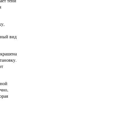
ает тени
я
ку,
пный вид
ыкрашена
становку.
от
нной
чно,
орая