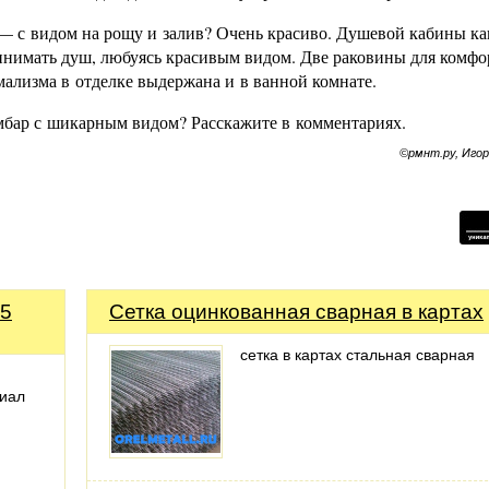
 — с видом на рощу и залив? Очень красиво. Душевой кабины ка
принимать душ, любуясь красивым видом. Две раковины для комфо
мализма в отделке выдержана и в ванной комнате.
мбар с шикарным видом? Расскажите в комментариях.
©рмнт.ру, Иго
55
Сетка оцинкованная сварная в картах
сетка в картах стальная сварная
иал