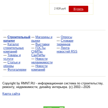
2 828 руб
Купить
—
Строительный
—
Магазины и
—
Опросы
каталог
рынки
—
Словари
—
Каталог
—
Выставки
терминов
строительных
—
ГОСТы,
—
Лента
компаний
СНИПы,
новостей RSS
—
Товары и
СанПиНы
услуги
—
Новости
—
Статьи и
недвижимости
обзоры
—
Новости
—
Фотогалереи
компаний
Copyright by RMNT.RU - информационная система по
строительству,
ремонту, недвижимости, дизайну интерьера
. (c) 2002—2026
Карта сайта