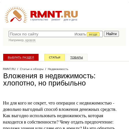
строительство
ремонт
дом и дача
Искать
везде
Например,
кровля
ВЫБРАТЬ РАЗДЕЛ
СТАТЬИ
ТОВАРЫ
КАТАЛОГ КОМПАНИЙ
RMNT.RU
/
Статьи и обзоры
/
Недвижимость
Вложения в недвижимость:
хлопотно, но прибыльно
Ни для кого не секрет, что операции с недвижимостью -
довольно выгодный способ вложения денежных средств.
Как выгодно использовать недвижимость, которая
находится в собственности? Чему отдать предпочтение:
продаже здания или сдаче его в аренду? На что обратить