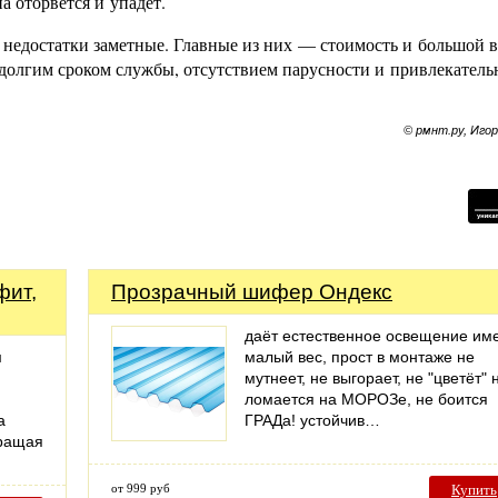
а оторвётся и упадёт.
недостатки заметные. Главные из них — стоимость и большой в
 долгим сроком службы, отсутствием парусности и привлекател
© рмнт.ру, Иго
фит,
Прозрачный шифер Ондекс
даёт естественное освещение им
м
малый вес, прост в монтаже не
мутнеет, не выгорает, не "цветёт" 
ломается на МОРОЗе, не боится
а
ГРАДа! устойчив…
вращая
от 999 руб
Купить