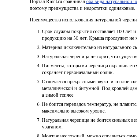
Портал Rmnt.ru сравнивал
оба вида натуральной 
поэтому преимущества и недостатки одинаковые.
Преимущества использования натуральной черепи
Срок службы покрытия составляет 100 лет и
продукцию на 30 лет. Крыша прослужит не 
Материал исключительно из натурального сы
Натуральная черепица не горит, что сущест
Пигменты, которыми черепица окрашивается
сохраняет первоначальный облик.
Отличается прекрасными звуко- и теплоизо
металлической и битумной. Под кровлей даже
а зимой теплее.
Не боится перепадов температур, не плавитс
максимально высоком уровне.
Натуральная черепица не боится сильных вет
ураганом.
Монтаж несложный, можно справиться самос