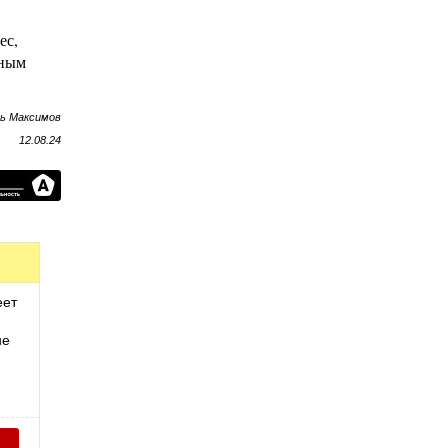
ес,
ьным
рь Максимов
12.08.24
еет
не