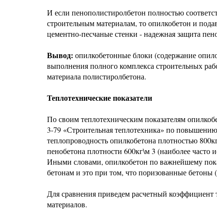
И если пенополистиролбетон полностью соответс
строительным материалам, то опилкобетон и пода
цементно-песчаные стенки - надежная защита пено
Вывод:
опилкобетонные блоки (содержание опило
выполнения полного комплекса строительных рабо
материала полистиролбетона.
Теплотехнические показатели
По своим теплотехническим показателям опилкоб
3-79 «Строительная теплотехника» по повышению
теплопроводность опилкобетона плотностью 800кг\м
пенобетона плотности 600кг\м 3 (наиболее часто ис
Иными словами, опилкобетон по важнейшему пок
бетонам и это при том, что поризованные бетоны 
Для сравнения приведем расчетный коэффициент 
материалов.