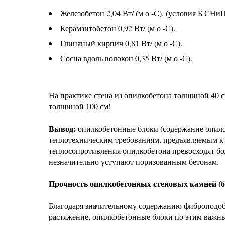
Железобетон 2,04 Вт/ (м о -С). (условия Б СНиП
Керамзитобетон 0,92 Вт/ (м о -С).
Глиняный кирпич 0,81 Вт/ (м о -С).
Сосна вдоль волокон 0,35 Вт/ (м о -С).
На практике стена из опилкобетона толщиной 40 
толщиной 100 см!
Вывод:
опилкобетонные блоки (содержание опилок
теплотехническим требованиям, предъявляемым к
теплосопротивления опилкобетона превосходят б
незначительно уступают поризованным бетонам.
Прочность опилкобетонных стеновых камней (б
Благодаря значительному содержанию фиброподоб
растяжение, опилкобетонные блоки по этим важн