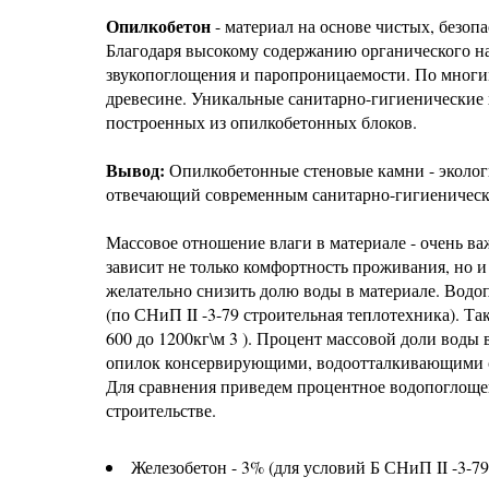
Опилкобетон
- материал на основе чистых, безоп
Благодаря высокому содержанию органического н
звукопоглощения и паропроницаемости. По многи
древесине. Уникальные санитарно-гигиенические
построенных из опилкобетонных блоков.
Вывод:
Опилкобетонные стеновые камни - эколог
отвечающий современным санитарно-гигиеническ
Массовое отношение влаги в материале - очень в
зависит не только комфортность проживания, но и
желательно снизить долю воды в материале. Водо
(по СНиП II -3-79 строительная теплотехника). Та
600 до 1200кг\м 3 ). Процент массовой доли воды
опилок консервирующими, водоотталкивающими с
Для сравнения приведем процентное водопоглоще
строительстве.
Железобетон - 3% (для условий Б СНиП II -3-79