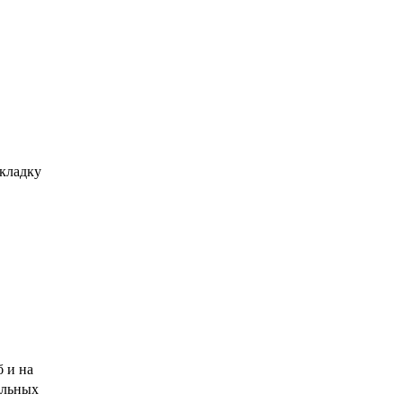
 кладку
 и на
ельных