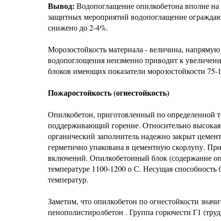
Вывод:
Водопоглащение опилкобетона вполне на 
защитных мероприятий водопоглащение ограждаю
снижено до 2-4%.
Морозостойкость материала - величина, напрямую
водопоглощения неизменно приводит к увеличени
блоков имеющих показатели морозостойкости 75-1
Пожаростойкость (огнестойкость)
Опилкобетон, приготовленный по определенной т
поддерживающий горение. Относительно высокая о
органический заполнитель надежно закрыт цемент
герметично упакована в цементную скорлупу. При
включений. Опилкобетонный блок (содержание опи
температуре 1100-1200 о С. Несущая способность 
температур.
Заметим, что опилкобетон по огнестойкости знач
пенополистиролбетон . Группа горючести Г1 (тру