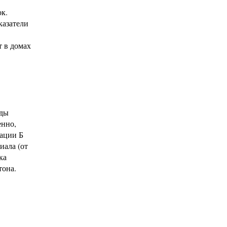
ок.
казатели
 в домах
оды
енно,
тации Б
иала (от
ка
тона.