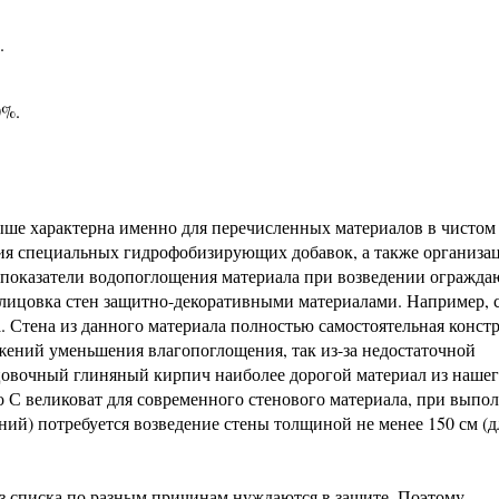
.
0%.
ыше характерна именно для перечисленных материалов в чистом 
ия специальных гидрофобизирующих добавок, а также организа
показатели водопоглощения материала при возведении огражд
блицовка стен защитно-декоративными материалами. Например, 
. Стена из данного материала полностью самостоятельная конст
ажений уменьшения влагопоглощения, так из-за недостаточной
цовочный глиняный кирпич наиболее дорогой материал из наше
о С великоват для современного стенового материала, при выпо
ий) потребуется возведение стены толщиной не менее 150 см (д
з списка по разным причинам нуждаются в защите. Поэтому