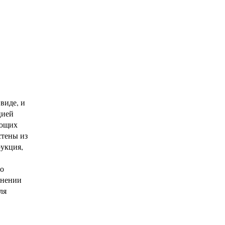
виде, и
цией
ающих
стены из
рукция,
го
лнении
ля