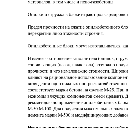
материалов, в том числе и пено-газобетоны.
Опилки и стружка в блоке играют роль армировки
Предел прочности на сжатие опилкобетонного блок
перекрытий либо этажности строения.
Опилкобетонные блоки могут изготавливаться, как
Изменяя соотношение заполнителя (опилок, струж
составляющих (песок, шлак, зола) возможно полу
прочности и что немаловажно стоимости. Широки
влияют на рациональное использование компонент
возведении одноэтажных построек хозяйственного 
соответствует марки бетона на сжатие М-25. При 
экономия вяжущих компонентов смеси (цемент). Д
рекомендовано применение опилкобетонных блоков
М-50 М-100. Для получения максимальных значен
цемента марки М-500 и модифицирующих добавок
Некоторые особенности применения опилкобето