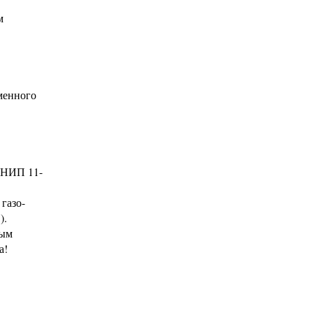
м
менного
СНИП 11-
 газо-
).
ным
а!