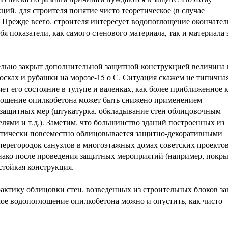
ий, для строителя понятие чисто теоретическое (в случае
 Прежде всего, строителя интересует водопоглощение окончател
 показатели, как самого стенового материала, так и материала
ельно закрыт дополнительной защитной конструкцией величина 
осках и рубашки на морозе-15 о С. Ситуация скажем не типичная
ет его состояние в тулупе и валенках, как более приближенное 
глощение опилкобетона может быть снижено применением
защитных мер (штукатурка, обкладывание стен облицовочным
лями и т.д.). Заметим, что большинство зданий построенных из
ктически повсеместно облицовывается защитно-декоративными
ерегородок санузлов в многоэтажных домах советских проектов 
нако после проведения защитных мероприятий (например, покр
остойкая конструкция.
ктику облицовки стен, возведенных из строительных блоков з
ое водопоглощение опилкобетона можно и опустить, как чисто