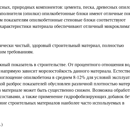
асных, природных компонентов: цемента, песка, древесных опил
аполнителя (опилки) опилкобетонные блоки имеют отличные по
м показателям опилкобетонные стеновые блоки соответствуют
 характеристики материала обеспечивают отличный микроклимат
ически чистый, здоровый строительный материал, полностью
им требованиям.
ажный показатель в строительстве. От процентного отношения в
 напрямую зависит морозостойкость данного материала. Естеств
поглощение опилкобетона в среднем 8-12% для условий эксплуа
кой разброс показателей обусловлен различной плотностью матер
 в материале может быть существенно снижен. Возможна обработ
оставами, а также применение гидрофобизирующих добавок бе
ние строительных материалов наиболее часто используемых в
.)