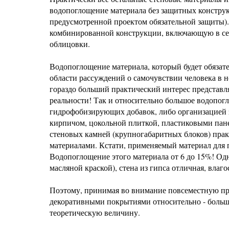
водопоглощение материала без защитных конструкц
предусмотренной проектом обязательной защиты).
комбинированной конструкции, включающую в себя
облицовки.
Водопоглощение материала, который будет обязат
области рассуждений о самочувствии человека в н
гораздо больший практический интерес представля
реальности! Так и относительно большое водопо
гидрофобизирующих добавок, либо организацией 
кирпичом, цокольной плиткой, пластиковыми пане
стеновых камней (крупногабаритных блоков) пра
материалами. Кстати, применяемый материал для п
Водопоглощение этого материала от 6 до 15%! Од
масляной краской), стена из гипса отличная, влаг
Поэтому, принимая во внимание повсеместную пра
декоративными покрытиями относительно - больш
теоретическую величину.