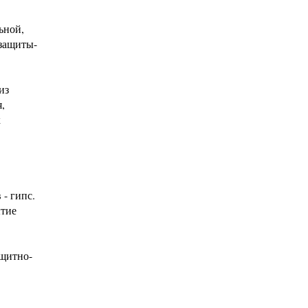
ьной,
 защиты-
из
,
к
- гипс.
ытие
ащитно-