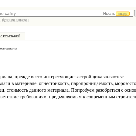
Искать
везде
р,
бурение скважин
ОГ КОМПАНИЙ
 материалы
риала, прежде всего интересующие застройщика являются:
влаги в материале, огнестойкость, паропроницаемость, морозосто
нец, стоимость данного материала. Попробуем разобраться с осн
ответствие требованиям, предъявляемым к современным строите