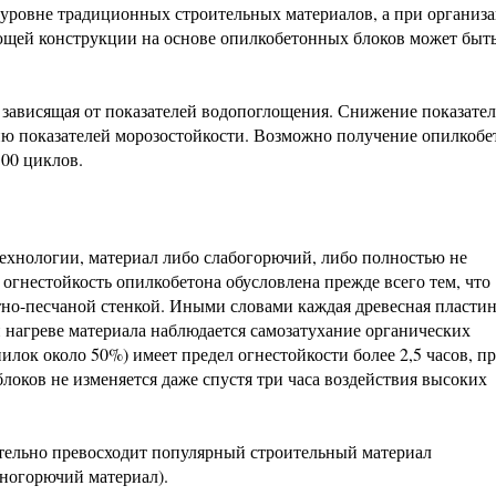
уровне традиционных строительных материалов, а при организ
щей конструкции на основе опилкобетонных блоков может быт
 зависящая от показателей водопоглощения. Снижение показате
ю показателей морозостойкости. Возможно получение опилкоб
00 циклов.
ехнологии, материал либо слабогорючий, либо полностью не
гнестойкость опилкобетона обусловлена прежде всего тем, что
но-песчаной стенкой. Иными словами каждая древесная пласти
 нагреве материала наблюдается самозатухание органических
лок около 50%) имеет предел огнестойкости более 2,5 часов, п
блоков не изменяется даже спустя три часа воздействия высоких
ительно превосходит популярный строительный материал
дногорючий материал).