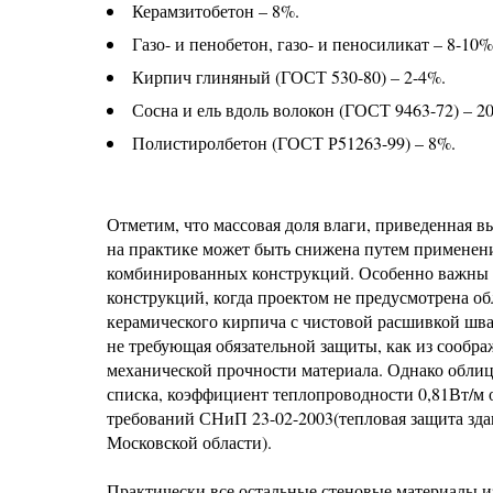
Керамзитобетон – 8%.
Газо- и пенобетон, газо- и пеносиликат – 8-10%
Кирпич глиняный (ГОСТ 530-80) – 2-4%.
Сосна и ель вдоль волокон (ГОСТ 9463-72) – 2
Полистиролбетон (ГОСТ Р51263-99) – 8%.
Отметим, что массовая доля влаги, приведенная в
на практике может быть снижена путем применен
комбинированных конструкций. Особенно важны 
конструкций, когда проектом не предусмотрена о
керамического кирпича с чистовой расшивкой шва
не требующая обязательной защиты, как из сообр
механической прочности материала. Однако обли
списка, коэффициент теплопроводности 0,81Вт/м 
требований СНиП 23-02-2003(тепловая защита здан
Московской области).
Практически все остальные стеновые материалы и