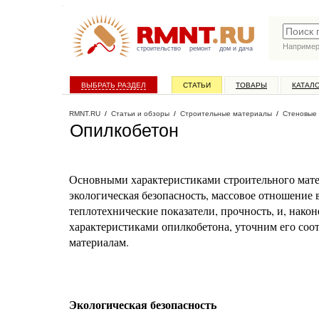
Наприме
строительство
ремонт
дом и дача
ВЫБРАТЬ РАЗДЕЛ
СТАТЬИ
ТОВАРЫ
КАТАЛ
RMNT.RU
/
Статьи и обзоры
/
Строительные материалы
/
Стеновые
Опилкобетон
Основными характеристиками строительного мате
экологическая безопасность, массовое отношение 
теплотехнические показатели, прочность, и, нако
характеристиками опилкобетона, уточним его со
материалам.
Экологическая безопасность