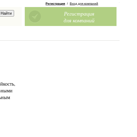
Регистрация
/
Вход для компаний
Регистрация
для компаний
йкость,
овными
льным