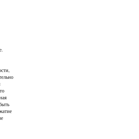
е.
ости,
тельно
и
то
ная
быть
сжатие
ие