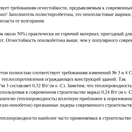
твует требованиям огнестойкости, предъявляемым к современны
вно! Заполнитель полистиролбетона, это пенопластовые шарики,
пласта от возгорания.
к около 50%) практически не горючий материал, пригодный для
т. Огнестойкость опилкобетона выше, чем у популярного совре
етон полностью соответствует требованиям изменений № 3 и 4 
 теплосопротивления ограждающих конструкций зданий. Так
 3 составляет 0,32 Вт/ (м о -С). Заметим, что теплопроводность
пользуемая в современном строительстве марка) 0,24 Вт/ (м о -С
азателю (теплопроводность) вплотную приближен к поризован
(газо-пенобетон) признанные лидеры современного строительств
теплопроводности наиболее часто применяемых в строительстве