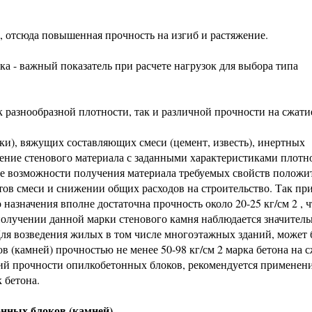
, отсюда повышенная прочность на изгиб и растяжение.
а - важный показатель при расчете нагрузок для выбора типа
 разнообразной плотности, так и различной прочности на сжати
ки), вяжущих составляющих смеси (цемент, известь), инертных
чение стенового материала с заданными характеристиками плотн
е возможности получения материала требуемых свойств положи
ов смеси и снижении общих расходов на строительство. Так пр
назначения вполне достаточна прочность около 20-25 кг/см 2 , ч
получении данной марки стенового камня наблюдается значитель
ля возведения жилых в том числе многоэтажных зданий, может 
 (камней) прочностью не менее 50-98 кг/см 2 марка бетона на 
ий прочности опилкобетонных блоков, рекомендуется применен
 бетона.
нных блоков (камней)