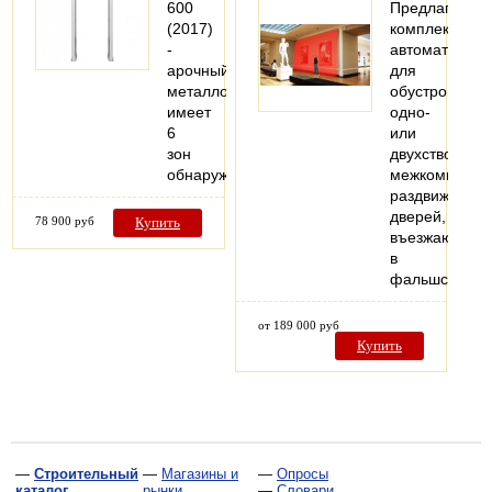
600
Предлагаем
(2017)
комплекты
-
автоматики
арочный
для
металлодетектор,
обустройства
имеет
одно-
6
или
зон
двухстворчат
обнаружения
межкомнатны
раздвижных
дверей,
78 900 руб
Купить
въезжающих
в
фальшстену..
от 189 000 руб
Купить
—
Строительный
—
Магазины и
—
Опросы
каталог
рынки
—
Словари