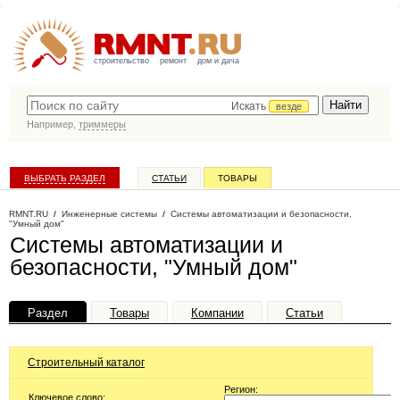
строительство
ремонт
дом и дача
Искать
везде
Например,
триммеры
ВЫБРАТЬ РАЗДЕЛ
СТАТЬИ
ТОВАРЫ
КАТАЛОГ КОМПАНИЙ
RMNT.RU
/
Инженерные системы
/
Системы автоматизации и безопасности,
"Умный дом"
Системы автоматизации и
безопасности, "Умный дом"
Раздел
Товары
Компании
Статьи
Строительный каталог
Регион:
Ключевое слово: