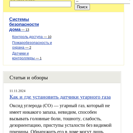
Системы
безопасности
дома
—
13
Контроль доступа
—
10
Пожаробезопасность и
охрана
—
2
Датчики и
контроллеры
—
1
Статьи и обзоры
11.11.2024
Как и где установить датчики угарного газа
Оксид углерода (CO) — угарный газ, который не
имеет никакого запаха, невидим, способен
вызывать головные боли, тошноту, слабость,
дезориентацию, приступы усталости без видимой
причины. Обнаружить его в доме могут лишь