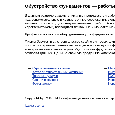
Обустройство фундаментов — работы
В данном разделе вашему вниманию предлагаются работ
под вспомогательные и хозяйственные сооружения, вклю
начиная с копки и других подготовительных работ. Вып
характеристиками, возводятся ленточные и монолитные
Профессионального оборудования для фундамента
Фирмы берутся и за строительство свайно-винтовых фу
проконтролировать степень его осадки при помощи про
конструктивные элементы для обустройства фундаментны
оголовки для них. Цены на свайную продукцию колеблютс
—
Строительный каталог
—
Маг
—
Каталог строительных компаний
—
Выс
—
Товары и услуги
—
ГОС
—
Статьи и обзоры
—
Нов
—
Фотогалереи
—
Нов
Copyright by RMNT.RU - информационная система по
стр
Карта сайта