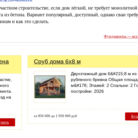
астном строительстве, если дом лёгкий, не требует монолитной
 из бетона. Вариант популярный, доступный, однако сваи требу
нам и как это сделать.
Фундаменты — все 
ена
Сруб дома 6x8 м
Двухэтажный дом 6&#215;8 м из
астке,
рубленого бревна Общая площа
ного
м&#178; Этажей: 2 Спальни: 2 Г
мента.
постройки: 2026
зд на
от 850 000 до 1 950 000 руб
Куп
упить