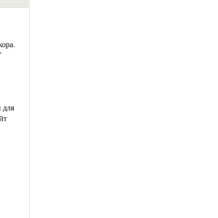
кора.
T
 для
йт