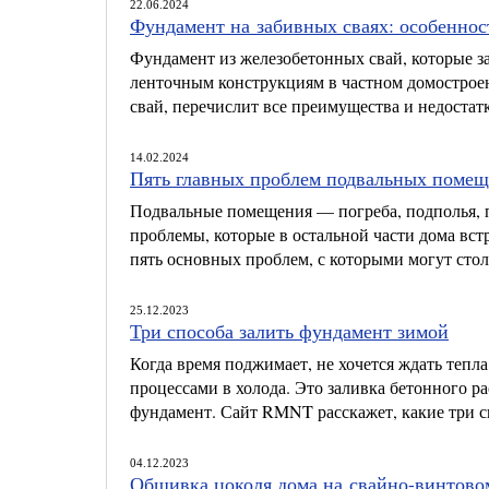
22.06.2024
Фундамент на забивных сваях: особенно
Фундамент из железобетонных свай, которые з
ленточным конструкциям в частном домострое
свай, перечислит все преимущества и недостат
14.02.2024
Пять главных проблем подвальных поме
Подвальные помещения — погреба, подполья, 
проблемы, которые в остальной части дома вс
пять основных проблем, с которыми могут сто
25.12.2023
Три способа залить фундамент зимой
Когда время поджимает, не хочется ждать тепл
процессами в холода. Это заливка бетонного р
фундамент. Сайт RMNT расскажет, какие три сп
04.12.2023
Обшивка цоколя дома на свайно-винтово