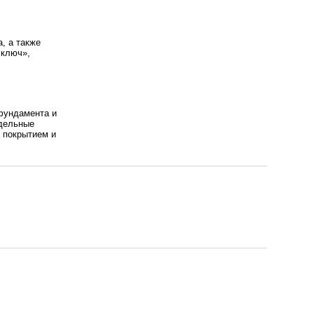
, а также
 ключ»,
фундамента и
тдельные
с покрытием и