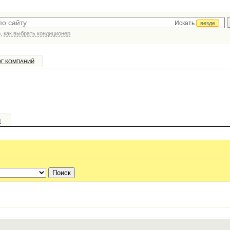
Искать
везде
р,
как выбрать кондиционер
ОГ КОМПАНИЙ
и