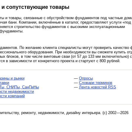
 и сопутствующие товары
ы и товары, связанные с обустройством фундаментов под частные дома
чая бани. Компании, включённые в каталог, предоставляют услуги «под
олняется строительство фундаментов с высокими эксплуатационными
 фундаменты.
ндаментов. По желанию клиента специалисты могут проверить качество 
фессионального оборудования. При необходимости вы сможете купить о
х блоков, в том числе винтовые сваи (от 57 до 133 мм включительно) 
я в зависимости от конкретного проекта и стартуют с 800 рублей.
азины и рынки
—
Опросы
тавки
—
Словари терминов
Ты, СНИПы, СанПиНы
—
Лента новостей RSS
ости недвижимости
ости компаний
оительству, ремонту, недвижимости, дизайну интерьера
. (c) 2002—2026