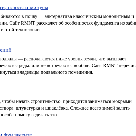
сти, плюсы и минусы
абиваются в почву — альтернатива классическим монолитным и
нии. Сайт RMNT расскажет об особенностях фундамента из заб
ки этой технологии.
щений
подвалы — располагаются ниже уровня земли, что вызывает
тречаются редко или не встречаются вообще. Сайт RMNT перечис
лкнуться владельцы подвального помещения.
а, чтобы начать строительство, приходится заниматься мокрыми
аствора, штукатурка и шпаклёвка. Сложнее всего зимой залить
особа помогут сделать это.
м фундаменте