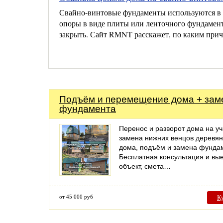
Свайно-винтовые фундаменты используются в ч
опоры в виде плиты или ленточного фундамента
закрыть. Сайт RMNT расскажет, по каким причи
Подъём и перемещение дома + зам
фундамента
Перенос и разворот дома на уч
замена нижних венцов деревян
дома, подъём и замена фунда
Бесплатная консультация и вые
объект, смета…
от 45 000 руб
К