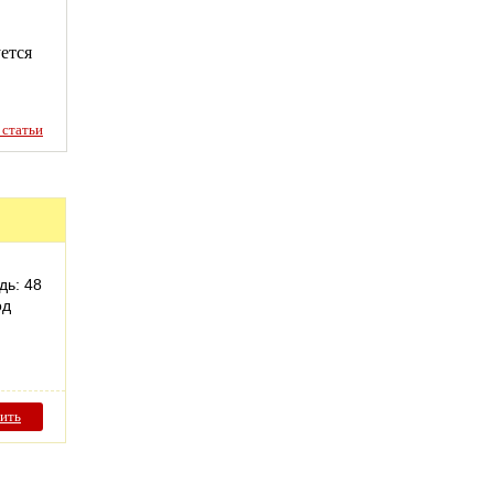
ется
статьи
дь: 48
од
ить