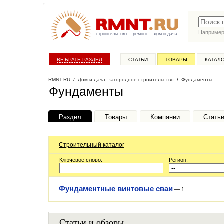
Наприме
строительство
ремонт
дом и дача
ВЫБРАТЬ РАЗДЕЛ
СТАТЬИ
ТОВАРЫ
КАТАЛ
RMNT.RU
/
Дом и дача, загородное строительство
/
Фундаменты
Фундаменты
Раздел
Товары
Компании
Стать
Строительный каталог
Ключевое слово:
Регион:
Фундаментные винтовые сваи
—
1
Статьи и обзоры