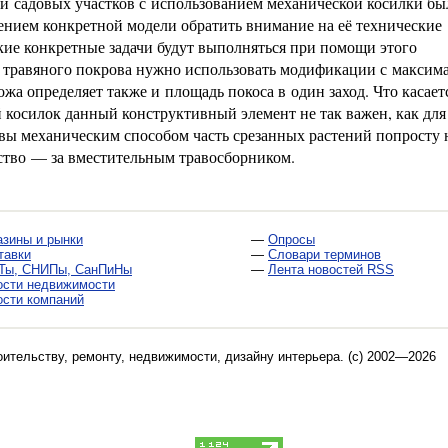
 и садовых участков с использованием механической косилки бы
ением конкретной модели обратить внимание на её технические
кие конкретные задачи будут выполняться при помощи этого
го травяного покрова нужно использовать модификации с максим
а определяет также и площадь покоса в один заход. Что касает
 косилок данный конструктивный элемент не так важен, как для
авы механическим способом часть срезанных растений попросту 
ство — за вместительным травосборником.
азины и рынки
—
Опросы
тавки
—
Словари терминов
Ты, СНИПы, СанПиНы
—
Лента новостей RSS
ости недвижимости
ости компаний
оительству, ремонту, недвижимости, дизайну интерьера
. (c) 2002—2026