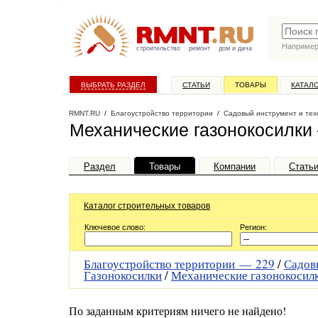
Наприме
строительство
ремонт
дом и дача
ВЫБРАТЬ РАЗДЕЛ
СТАТЬИ
ТОВАРЫ
КАТАЛ
RMNT.RU
/
Благоустройство территории
/
Садовый инструмент и тех
Механические газонокосилки 
Раздел
Товары
Компании
Стать
Каталог строительных товаров
Ключевое слово:
Регион:
Благоустройство территории —
229
/
Садов
Газонокосилки
/
Механические газонокосил
По заданным критериям ничего не найдено!