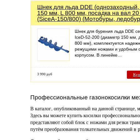
Шнек для льда DDE (однозаходный,
150 мм, L 800 мм, посадка на вал 20
(SiceA-150/800) (Мотобуры, ледобу
Шнек для бурения льда DDE с
IceD-52-200 (диаметр 150 мм, 
800 мм), комплектуется надеж
режущими ножами и удобным 
корпусом. В линейке…
3 990 руб
Куп
Профессиональные газонокосилки мех
В каталог, опубликованный на данной странице, 
Здесь вы можете купить косилки профессиональн
представляют собой блок с ножами для резки тра
путём преобразования толкательных движений в р