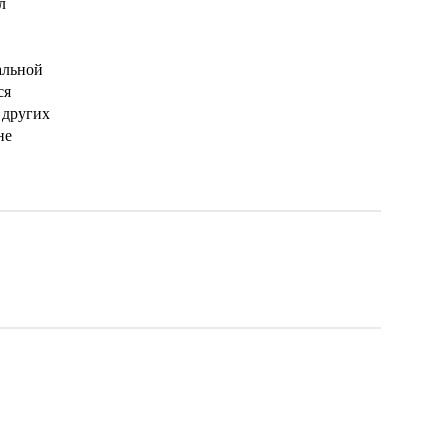
л
альной
ся
 других
не