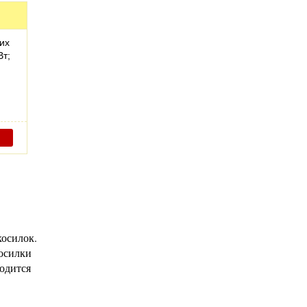
их
Вт;
косилок.
осилки
одится