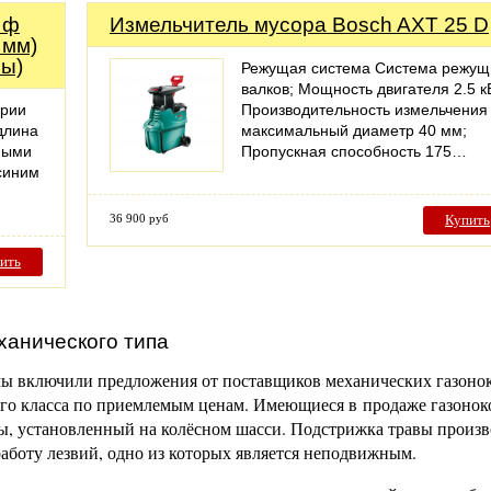
 ф
Измельчитель мусора Bosch AXT 25 D
 мм)
ры)
Режущая система Система режущ
валков; Мощность двигателя 2.5 к
ерии
Производительность измельчения
длина
максимальный диаметр 40 мм;
ными
Пропускная способность 175…
синим
36 900 руб
Купить
ить
анического типа
мы включили предложения от поставщиков механических газоно
ого класса по приемлемым ценам. Имеющиеся в продаже газонок
вы, установленный на колёсном шасси. Подстрижка травы произв
аботу лезвий, одно из которых является неподвижным.