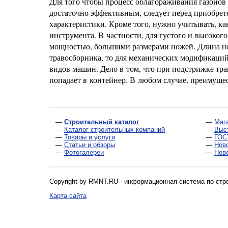
Для того чтобы процесс облагораживания газонов
достаточно эффективным, следует перед приобрет
характеристики. Кроме того, нужно учитывать, ка
инструмента. В частности, для густого и высоко
мощностью, большими размерами ножей. Длина нож
травосборника, то для механических модификаций
видов машин. Дело в том, что при подстрижке тр
попадает в контейнер. В любом случае, преимуще
—
Строительный каталог
—
Маг
—
Каталог строительных компаний
—
Выс
—
Товары и услуги
—
ГОС
—
Статьи и обзоры
—
Нов
—
Фотогалереи
—
Нов
Copyright by RMNT.RU - информационная система по
стр
Карта сайта