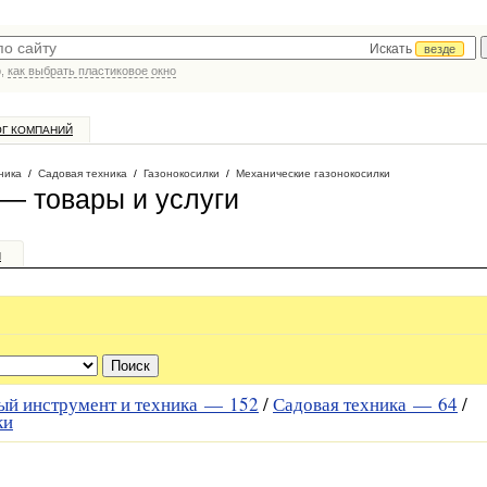
Искать
везде
р,
как выбрать пластиковое окно
ОГ КОМПАНИЙ
ника
/
Садовая техника
/
Газонокосилки
/
Механические газонокосилки
— товары и услуги
и
ый инструмент и техника —
152
/
Садовая техника —
64
/
ки