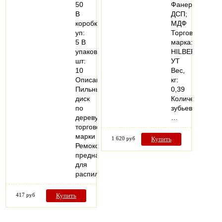
50
Фанера;
В
ДСП;
коробке,
МДФ
уп:
Торговая
5 В
марка:
упаковке,
HILBERG
шт:
УТ
10
Вес,
Описание:
кг:
Пильный
0,39
диск
Количество
по
зубьев,
дереву
…
торговой
марки
1 620 руб
Купить
Ремоколор
предназначен
для
распиловки…
417 руб
Купить