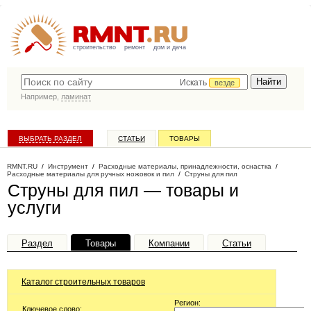
строительство
ремонт
дом и дача
Искать
везде
Например,
ламинат
ВЫБРАТЬ РАЗДЕЛ
СТАТЬИ
ТОВАРЫ
КАТАЛОГ КОМПАНИЙ
RMNT.RU
/
Инструмент
/
Расходные материалы, принадлежности, оснастка
/
Расходные материалы для ручных ножовок и пил
/
Струны для пил
Струны для пил — товары и
услуги
Раздел
Товары
Компании
Статьи
Каталог строительных товаров
Регион:
Ключевое слово: