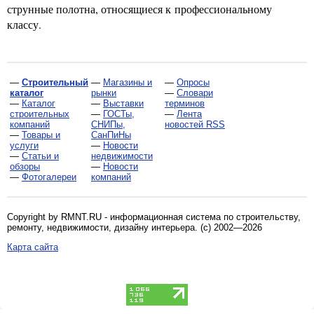
струнные полотна, относящиеся к профессиональному
классу.
—
Строительный
—
Магазины и
—
Опросы
каталог
рынки
—
Словари
—
Каталог
—
Выставки
терминов
строительных
—
ГОСТы,
—
Лента
компаний
СНИПы,
новостей RSS
—
Товары и
СанПиНы
услуги
—
Новости
—
Статьи и
недвижимости
обзоры
—
Новости
—
Фотогалереи
компаний
Copyright by RMNT.RU - информационная система по
строительству,
ремонту, недвижимости, дизайну интерьера
. (c) 2002—2026
Карта сайта