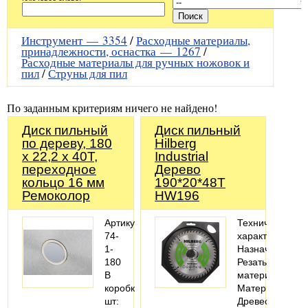
Инструмент —
3354
/
Расходные материалы,
принадлежности, оснастка —
1267
/
Расходные материалы для ручных ножовок и
пил
/
Струны для пил
По заданным критериям ничего не найдено!
Диск пильный
Диск пильный
по дереву, 180
Hilberg
x 22,2 x 40T,
Industrial
переходное
Дерево
кольцо 16 мм
190*20*48Т
Ремоколор
HW196
Артикул:
Технические
74-
характеристики
1-
Назначение:
180
Резать
В
материал
коробке,
Материалы:
шт:
Древесина;