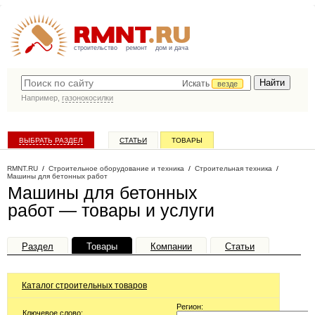
строительство
ремонт
дом и дача
Искать
везде
Например,
газонокосилки
ВЫБРАТЬ РАЗДЕЛ
СТАТЬИ
ТОВАРЫ
КАТАЛОГ КОМПАНИЙ
RMNT.RU
/
Строительное оборудование и техника
/
Строительная техника
/
Машины для бетонных работ
Машины для бетонных
работ — товары и услуги
Раздел
Товары
Компании
Статьи
Каталог строительных товаров
Регион:
Ключевое слово: