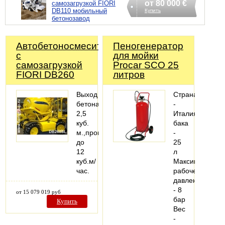
от 80 000 €
самозагрузкой FIORI
DB110 мобильный
Купить
бетонозавод
Автобетоносмеситель
Пеногенератор
с
для мойки
самозагрузкой
Procar SCO 25
FIORI DB260
литров
Выход
Страна
бетона
-
2,5
ИталияОбьем
куб.
бака
м.,производительность
-
до
25
12
л
куб.м/
Максимальное
час.
рабочее
давление
- 8
от 15 079 019 руб
бар
Купить
Вес
-