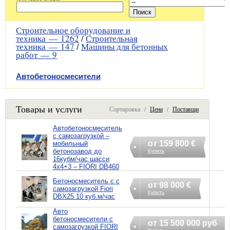
Строительное оборудование и
техника —
1262
/
Строительная
техника —
147
/
Машины для бетонных
работ —
9
Автобетоносмесители
—
9
Товары и услуги
Сортировка /
Цена
/
Поставщик
Автобетоносмеситель
с самозагрузкой –
от 159 800 €
мобильный
бетонозавод до
Купить
16кубм/час шасси
4х4+3 – FIORI DB460
Бетоносмеситель с с
от 98 000 €
самозагрузкой Fiori
Купить
DBX25 10 куб.м/час
Авто
бетоносмесители с
от 15 500 000 руб
самозагрузкой FIORI