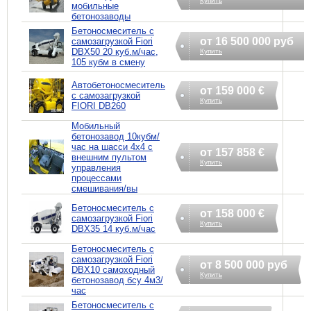
Купить
мобильные
бетонозаводы
Бетоносмеситель с
от 16 500 000 руб
самозагрузкой Fiori
DBX50 20 куб.м/час,
Купить
105 кубм в смену
Автобетоносмеситель
от 159 000 €
с самозагрузкой
Купить
FIORI DB260
Мобильный
бетонозавод 10кубм/
час на шасси 4х4 с
от 157 858 €
внешним пультом
Купить
управления
процессами
смешивания/вы
Бетоносмеситель с
от 158 000 €
самозагрузкой Fiori
Купить
DBX35 14 куб.м/час
Бетоносмеситель с
самозагрузкой Fiori
от 8 500 000 руб
DBX10 самоходный
Купить
бетонозавод бсу 4м3/
час
Бетоносмеситель с