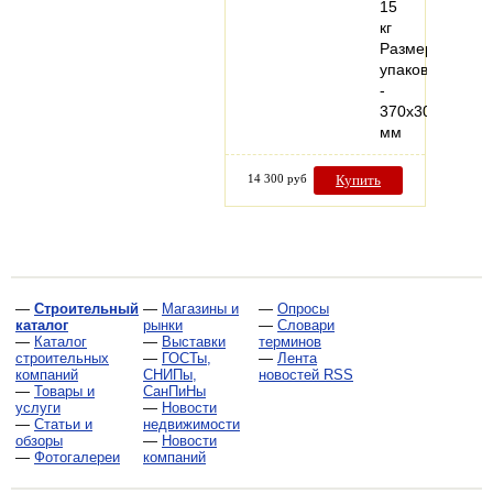
15
кг
Размер
упаковки
-
370x300x800
мм
14 300 руб
Купить
—
Строительный
—
Магазины и
—
Опросы
каталог
рынки
—
Словари
—
Каталог
—
Выставки
терминов
строительных
—
ГОСТы,
—
Лента
компаний
СНИПы,
новостей RSS
—
Товары и
СанПиНы
услуги
—
Новости
—
Статьи и
недвижимости
обзоры
—
Новости
—
Фотогалереи
компаний