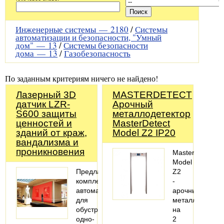
Инженерные системы —
2180
/
Системы
автоматизации и безопасности, "Умный
дом" —
13
/
Системы безопасности
дома —
13
/
Газобезопасность
По заданным критериям ничего не найдено!
Лазерный 3D
MASTERDETECT
датчик LZR-
Арочный
S600 защиты
металлодетектор
ценностей и
MasterDetect
зданий от краж,
Model Z2 IP20
вандализма и
проникновения
MasterDetect
Model
Предлагаем
Z2
комплекты
-
автоматики
арочный
для
металлодетект
обустройства
на
одно-
2