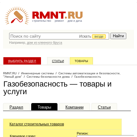
строительство
ремонт
дом и дача
Искать
везде
Например,
дом из клееного бруса
ВЫБРАТЬ РАЗДЕЛ
СТАТЬИ
ТОВАРЫ
КАТАЛОГ КОМПАНИЙ
RMNT.RU
/
Инженерные системы
/
Системы автоматизации и безопасности,
"Умный дом"
/
Системы безопасности дома
/
Газобезопасность
Газобезопасность — товары и
услуги
Раздел
Товары
Компании
Статьи
Каталог строительных товаров
Регион:
Ключевое слово: