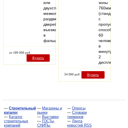
или
зоны
двухстворчатых
760мм
межкомнатных
(стандарт)
раздвижных
с
дверей,
пропускной
въезжающих
способностью
в
60
фальшстену..
человек
в
минуту
от 189 000 руб
2
Купить
дисплея.
54 000 руб
Купить
—
Строительный
—
Магазины и
—
Опросы
каталог
рынки
—
Словари
—
Каталог
—
Выставки
терминов
строительных
—
ГОСТы,
—
Лента
компаний
СНИПы,
новостей RSS