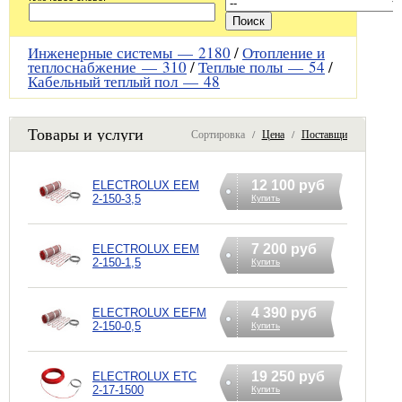
Инженерные системы —
2180
/
Отопление и
теплоснабжение —
310
/
Теплые полы —
54
/
Кабельный теплый пол —
48
Товары и услуги
Сортировка /
Цена
/
Поставщик
12 100 руб
ELECTROLUX EEM
2-150-3,5
Купить
7 200 руб
ELECTROLUX EEM
2-150-1,5
Купить
4 390 руб
ELECTROLUX EEFM
2-150-0,5
Купить
19 250 руб
ELECTROLUX ETC
2-17-1500
Купить