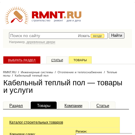
строительство
ремонт
дом и дача
Искать
везде
Например,
деревянные двери
ВЫБРАТЬ РАЗДЕЛ
СТАТЬИ
ТОВАРЫ
КАТАЛОГ КОМПАНИЙ
RMNT.RU
/
Инженерные системы
/
Отопление и теплоснабжение
/
Теплые
полы
/
Кабельный теплый пол
Кабельный теплый пол — товары
и услуги
Раздел
Товары
Компании
Статьи
Каталог строительных товаров
Регион:
Ключевое слово: