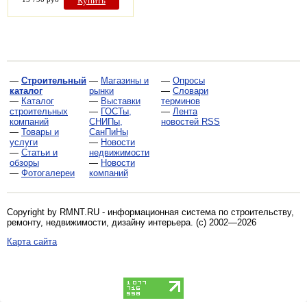
Купить
—
Строительный
—
Магазины и
—
Опросы
каталог
рынки
—
Словари
—
Каталог
—
Выставки
терминов
строительных
—
ГОСТы,
—
Лента
компаний
СНИПы,
новостей RSS
—
Товары и
СанПиНы
услуги
—
Новости
—
Статьи и
недвижимости
обзоры
—
Новости
—
Фотогалереи
компаний
Copyright by RMNT.RU - информационная система по
строительству,
ремонту, недвижимости, дизайну интерьера
. (c) 2002—2026
Карта сайта