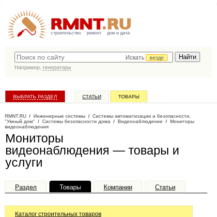
строительство
ремонт
дом и дача
Искать
везде
Например,
генераторы
ВЫБРАТЬ РАЗДЕЛ
СТАТЬИ
ТОВАРЫ
КАТАЛОГ КОМПАНИЙ
RMNT.RU
/
Инженерные системы
/
Системы автоматизации и безопасности,
"Умный дом"
/
Системы безопасности дома
/
Видеонаблюдение
/
Мониторы
видеонаблюдения
Мониторы
видеонаблюдения — товары и
услуги
Раздел
Товары
Компании
Статьи
Каталог строительных товаров