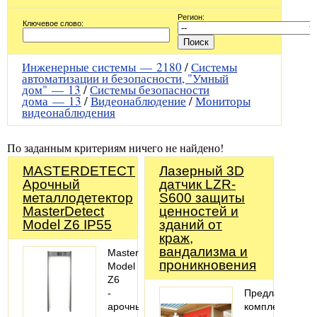
Регион:
Ключевое слово:
Инженерные системы —
2180
/
Системы
автоматизации и безопасности, "Умный
дом" —
13
/
Системы безопасности
дома —
13
/
Видеонаблюдение
/
Мониторы
видеонаблюдения
По заданным критериям ничего не найдено!
MASTERDETECT
Лазерный 3D
Арочный
датчик LZR-
металлодетектор
S600 защиты
MasterDetect
ценностей и
Model Z6 IP55
зданий от
краж,
вандализма и
MasterDetect
проникновения
Model
Z6
-
Предлагаем
арочный
комплекты