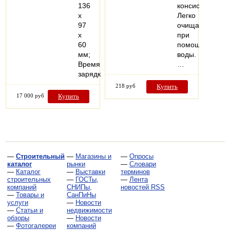
136
консистенции.
x
Легко
97
очищается
x
при
60
помощи
мм;
воды.
Время
…
зарядки…
218 руб
Купить
17 000 руб
Купить
—
Строительный
—
Магазины и
—
Опросы
каталог
рынки
—
Словари
—
Каталог
—
Выставки
терминов
строительных
—
ГОСТы,
—
Лента
компаний
СНИПы,
новостей RSS
—
Товары и
СанПиНы
услуги
—
Новости
—
Статьи и
недвижимости
обзоры
—
Новости
—
Фотогалереи
компаний