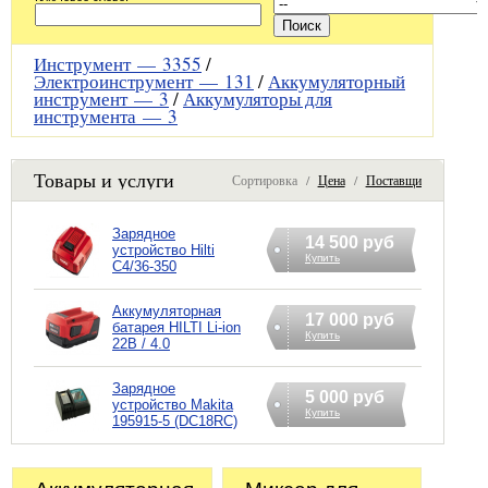
Инструмент —
3355
/
Электроинструмент —
131
/
Аккумуляторный
инструмент —
3
/
Аккумуляторы для
инструмента —
3
Товары и услуги
Сортировка /
Цена
/
Поставщик
Зарядное
14 500 руб
устройство Hilti
Купить
C4/36-350
Аккумуляторная
17 000 руб
батарея HILTI Li-ion
Купить
22В / 4.0
Зарядное
5 000 руб
устройство Makita
Купить
195915-5 (DC18RC)