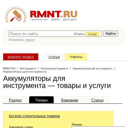
строительство
ремонт
дом и дача
Искать
везде
Например,
паркет
ВЫБРАТЬ РАЗДЕЛ
СТАТЬИ
ТОВАРЫ
КАТАЛОГ КОМПАНИЙ
RMNT.RU
/
Инструмент
/
Электроинструмент
/
Аккумуляторный инструмент
/
Аккумуляторы для инструмента
Аккумуляторы для
инструмента — товары и услуги
Раздел
Товары
Компании
Статьи
Каталог строительных товаров
Регион:
Ключевое слово: