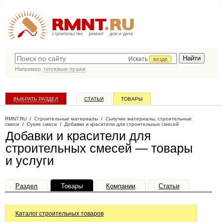
строительство
ремонт
дом и дача
Искать
везде
Например,
тепловые пушки
ВЫБРАТЬ РАЗДЕЛ
СТАТЬИ
ТОВАРЫ
КАТАЛОГ КОМПАНИЙ
RMNT.RU
/
Строительные материалы
/
Сыпучие материалы, строительные
смеси
/
Сухие смеси
/
Добавки и красители для строительных смесей
Добавки и красители для
строительных смесей — товары
и услуги
Раздел
Товары
Компании
Статьи
Каталог строительных товаров