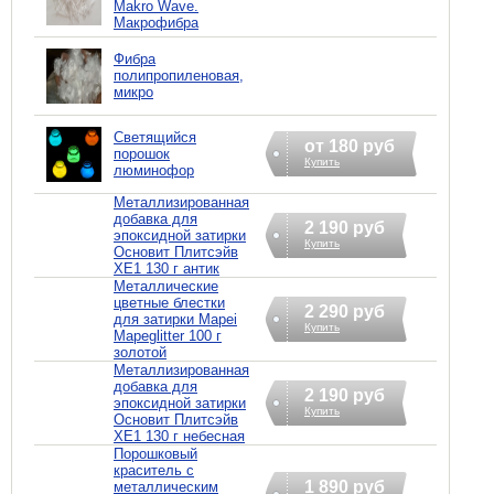
Makro Wave.
Макрофибра
Фибра
полипропиленовая,
микро
Светящийся
от 180 руб
порошок
Купить
люминофор
Металлизированная
добавка для
2 190 руб
эпоксидной затирки
Купить
Основит Плитсэйв
XE1 130 г антик
Металлические
цветные блестки
2 290 руб
для затирки Mapei
Купить
Mapeglitter 100 г
золотой
Металлизированная
добавка для
2 190 руб
эпоксидной затирки
Купить
Основит Плитсэйв
XE1 130 г небесная
Порошковый
краситель с
1 890 руб
металлическим