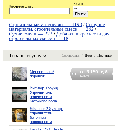
Регион:
Ключевое слово:
Строительные материалы —
4190
/
Сыпучие
материалы, строительные смеси —
262
/
Сухие смеси —
222
/
Добавки и красители для
строительных смесей —
18
Товары и услуги
Сортировка /
Цена
/
Поставщик
от 3 150 руб
Минеральный
порошок
Купить
Инфлор Корунд.
Упрочнитель
поверхности
бетонного пола
Sikafloor-2 SynTop.
Упрочнитель
бетонной
поверхности
Hendix 1/50, Hendix