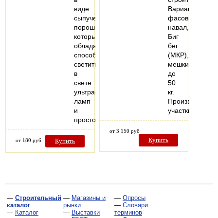
виде
Варианты
сыпучего
фасовки:
порошка,
навал,
который
Биг
обладает
бег
способность
(МКР),
светиться
мешки
в
до
свете
50
ультрафиолетовых
кг.
ламп
Производствен
и
участки…
просто…
от 3 150 руб
Купить
от 180 руб
Купить
—
Строительный
—
Магазины и
—
Опросы
каталог
рынки
—
Словари
—
Каталог
—
Выставки
терминов