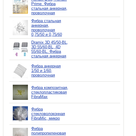
Prime. Фибра
стальная анкерная,
проволочная
Фибра стальная
анкерная,
проволочная
0,75/50 и 0,75/60
Dramix 3D 45/50-BL,
3D 55/60-BL, 4D
55/60-BL. Фибра
стальная анкерная
Фибра анкерная
1/50 и 1/60,
проволочная
Фибра композитная,
стеклопластиковая
FibraMax
Фибра
стекловолоконная
FibraMic, микро
Фибра
полипропиленовая