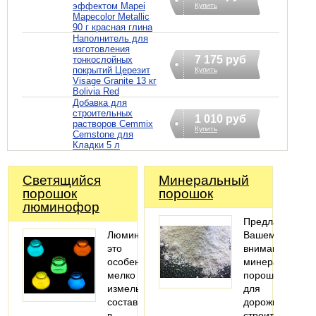
эффектом Mapei
Купить
Mapecolor Metallic
90 г красная глина
Наполнитель для
изготовления
7 175 руб
тонкослойных
покрытий Церезит
Купить
Visage Granite 13 кг
Bolivia Red
Добавка для
строительных
1 010 руб
растворов Cemmix
Купить
Cemstone для
Кладки 5 л
Светящийся
Минеральный
порошок
порошок
люминофор
Предлагаем
Люминофор
Вашему
это
вниманию
особенный
минеральный
мелко
порошок
измельченный
для
состав
дорожного
в
строительства.