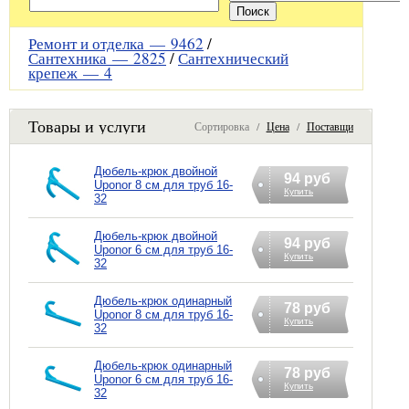
Ремонт и отделка —
9462
/
Сантехника —
2825
/
Сантехнический
крепеж —
4
Товары и услуги
Сортировка /
Цена
/
Поставщик
Дюбель-крюк двойной
94 руб
Uponor 8 см для труб 16-
Купить
32
Дюбель-крюк двойной
94 руб
Uponor 6 см для труб 16-
Купить
32
Дюбель-крюк одинарный
78 руб
Uponor 8 см для труб 16-
Купить
32
Дюбель-крюк одинарный
78 руб
Uponor 6 см для труб 16-
Купить
32