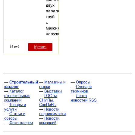
двух
параллельных
труб
с
максимальным
наружным…
94 руб
Купить
—
Строительный
—
Магазины и
—
Опросы
каталог
рынки
—
Словари
—
Каталог
—
Выставки
терминов
строительных
—
ГОСТы,
—
Лента
компаний
СНИПы,
новостей RSS
—
Товары и
СанПиНы
услуги
—
Новости
—
Статьи и
недвижимости
обзоры
—
Новости
—
Фотогалереи
компаний