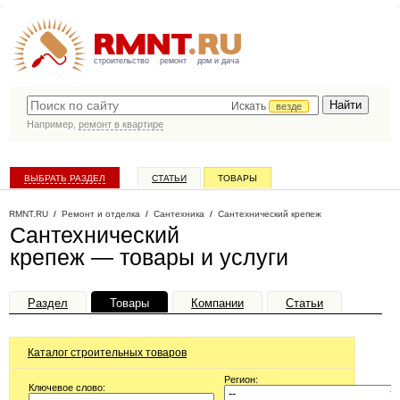
строительство
ремонт
дом и дача
Искать
везде
Например,
ремонт в квартире
ВЫБРАТЬ РАЗДЕЛ
СТАТЬИ
ТОВАРЫ
КАТАЛОГ КОМПАНИЙ
RMNT.RU
/
Ремонт и отделка
/
Сантехника
/
Сантехнический крепеж
Сантехнический
крепеж — товары и услуги
Раздел
Товары
Компании
Статьи
Каталог строительных товаров
Регион:
Ключевое слово: