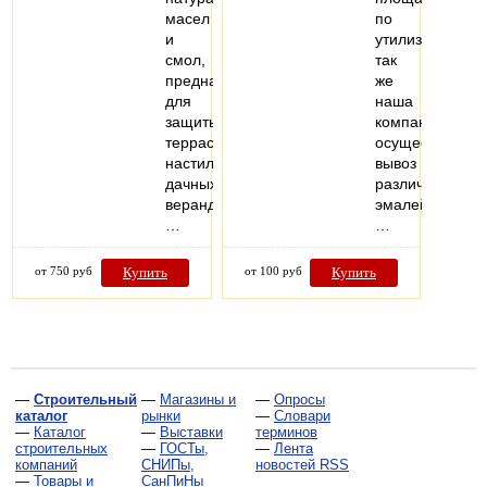
масел
по
и
утилизации,
смол,
так
предназначенных
же
для
наша
защиты
компания
террасных
осуществляет
настилов,
вывоз
дачных
различных
веранд,
эмалей,
…
…
от 750 руб
Купить
от 100 руб
Купить
—
Строительный
—
Магазины и
—
Опросы
каталог
рынки
—
Словари
—
Каталог
—
Выставки
терминов
строительных
—
ГОСТы,
—
Лента
компаний
СНИПы,
новостей RSS
—
Товары и
СанПиНы