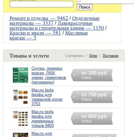
Ремонт и отделка —
9462
/
Отделочные
материалы —
3337
/
Лакокрасочные
материалы и строительная химия —
1150
/
Краски и эмали —
581
/
Масляные
краски —
5
Товары и услуги
Сортировка /
Цена
/
Поставщик
Скупка, приемка
от 100 руб
краски, ЛКМ,
химии, герметиков
Купить
(неликвиды)
Масло biofa
от 750 руб
биофа для
террасной доски
Купить
3753
Масло biofa
от 800 руб
биофа для
деревянных
Купить
торцов 8403
Масло для