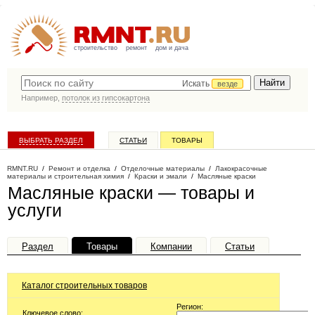
строительство
ремонт
дом и дача
Искать
везде
Например,
потолок из гипсокартона
ВЫБРАТЬ РАЗДЕЛ
СТАТЬИ
ТОВАРЫ
КАТАЛОГ КОМПАНИЙ
RMNT.RU
/
Ремонт и отделка
/
Отделочные материалы
/
Лакокрасочные
материалы и строительная химия
/
Краски и эмали
/
Масляные краски
Масляные краски — товары и
услуги
Раздел
Товары
Компании
Статьи
Каталог строительных товаров
Регион:
Ключевое слово: