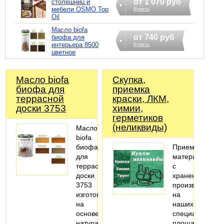
от 1 070 руб
столешниц и
мебели OSMO Top
Купить
Oil
Масло biofa
от 740 руб
биофа для
интерьера 8500
Купить
цветное
Масло biofa
Скупка,
биофа для
приемка
террасной
краски, ЛКМ,
доски 3753
химии,
герметиков
(неликвиды)
Масло
biofa
биофа
Приемка
для
материалов
террасной
с
доски
хранения
3753
производится
изготовлено
на
на
наших
основе
специализиров
натуральных
площадках