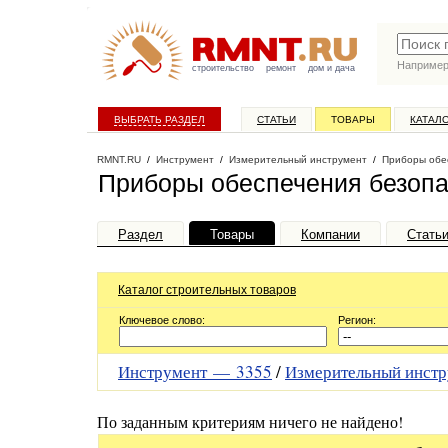
Наприме
строительство
ремонт
дом и дача
ВЫБРАТЬ РАЗДЕЛ
СТАТЬИ
ТОВАРЫ
КАТАЛ
RMNT.RU
/
Инструмент
/
Измерительный инструмент
/
Приборы обе
Приборы обеспечения безопа
Раздел
Товары
Компании
Стать
Каталог строительных товаров
Ключевое слово:
Регион:
Инструмент —
3355
/
Измерительный инст
По заданным критериям ничего не найдено!