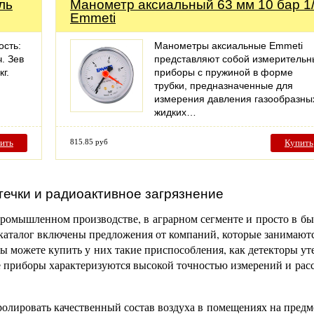
ль
Манометр аксиальный 63 мм 10 бар 1/
Emmeti
ость:
Манометры аксиальные Emmeti
ч. Зев
представляют собой измерительн
г.
приборы с пружиной в форме
.
трубки, предназначенные для
измерения давления газообразны
жидких…
ить
815.85 руб
Купить
течки и радиоактивное загрязнение
промышленном производстве, в аграрном сегменте и просто в бы
т каталог включены предложения от компаний, которые занимают
ы можете купить у них такие приспособления, как детекторы ут
е приборы характеризуются высокой точностью измерений и рас
ролировать качественный состав воздуха в помещениях на предм