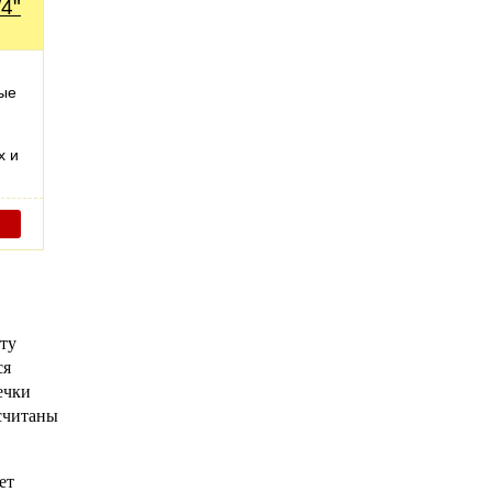
4"
ые
х и
ту
ся
ечки
считаны
ет