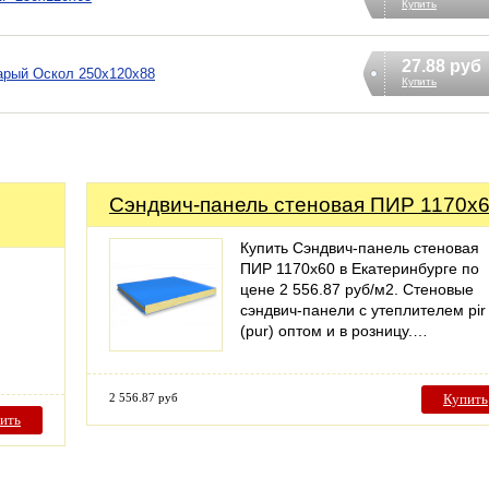
Купить
27.88 руб
арый Оскол 250х120х88
Купить
Сэндвич-панель стеновая ПИР 1170x
Купить Сэндвич-панель стеновая
ПИР 1170x60 в Екатеринбурге по
цене 2 556.87 руб/м2. Стеновые
сэндвич-панели с утеплителем pir
(pur) оптом и в розницу.…
2 556.87 руб
Купить
ить