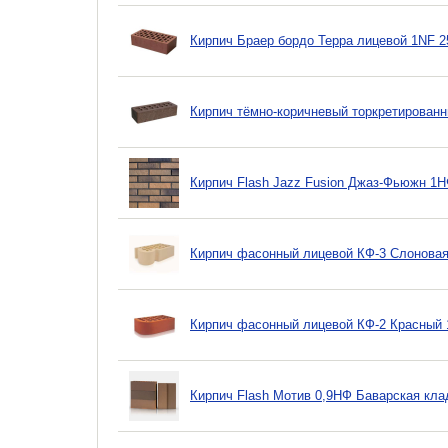
Кирпич Браер бордо Терра лицевой 1NF 2
Кирпич тёмно-коричневый торкретирован
Кирпич Flash Jazz Fusion Джаз-Фьюжн 1Н
Кирпич фасонный лицевой КФ-3 Слоновая
Кирпич фасонный лицевой КФ-2 Красный
Кирпич Flash Мотив 0,9НФ Баварская кла