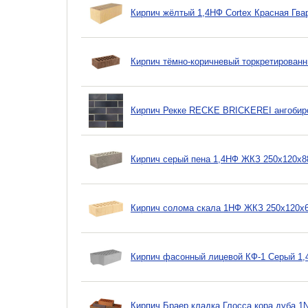
Кирпич жёлтый 1,4НФ Cortex Красная Гва
Кирпич тёмно-коричневый торкретирован
Кирпич Рекке RECKE BRICKEREI ангобир
Кирпич серый пена 1,4НФ ЖКЗ 250х120х8
Кирпич солома скала 1НФ ЖКЗ 250х120х
Кирпич фасонный лицевой КФ-1 Серый 1
Кирпич Браер кладка Глосса кора дуба 1