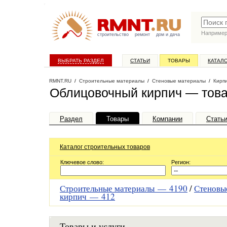
Наприме
строительство
ремонт
дом и дача
ВЫБРАТЬ РАЗДЕЛ
СТАТЬИ
ТОВАРЫ
КАТАЛ
RMNT.RU
/
Строительные материалы
/
Стеновые материалы
/
Кирп
Облицовочный кирпич — това
Раздел
Товары
Компании
Стать
Каталог строительных товаров
Ключевое слово:
Регион:
Строительные материалы —
4190
/
Стеновы
кирпич —
412
Товары и услуги