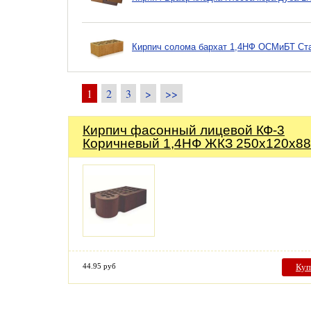
Кирпич солома бархат 1,4НФ ОСМиБТ Ст
1
2
3
>
>>
Кирпич фасонный лицевой КФ-3
Коричневый 1,4НФ ЖКЗ 250х120х88
44.95 руб
Куп