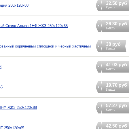
32.50 руб
рдия 250х120х88
Купить
26.30 руб
ный Скала-Алмаз 1НФ ЖКЗ 250х120х65
Купить
38 руб
ованный коричневый сплошной и чёрный хаотичный
Купить
41.03 руб
8
Купить
19.70 руб
65
Купить
57.27 руб
,4НФ ЖКЗ 250х120х88
Купить
42.50 руб
NF 250х120х65