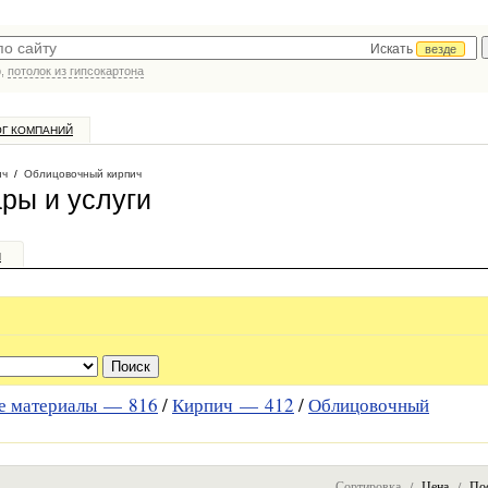
Искать
везде
р,
потолок из гипсокартона
ОГ КОМПАНИЙ
ич
/
Облицовочный кирпич
ры и услуги
и
е материалы —
816
/
Кирпич —
412
/
Облицовочный
Сортировка /
Цена
/
По