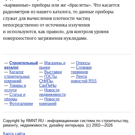
«карманные» приборы или же «браслеты». Что касается
радиометров из нашего каталога, то данные приборы
служат для вычисления плотности частиц
непосредственно от источника излучения
и используются, как правило, для контроля уровня
поверхностного загрязнения нуклидами.
—
Строительный
—
Магазины и
—
Опросы
каталог
рынки
—
Словари
—
Каталог
—
Выставки
терминов
строительных
—
ГОСТы,
—
Лента
компаний
СНИПы,
новостей RSS
—
Товары и
СанПиНы
услуги
—
Новости
—
Статьи и
недвижимости
обзоры
—
Новости
—
Фотогалереи
компаний
Copyright by RMNT.RU - информационная система по
строительству,
ремонту, недвижимости, дизайну интерьера
. (c) 2002—2026
Карта сайта