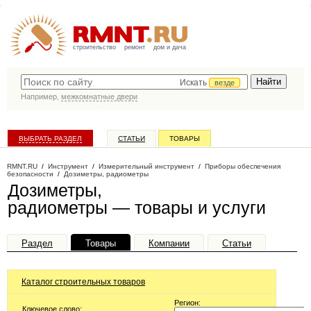
строительство
ремонт
дом и дача
Искать
везде
Например,
межкомнатные двери
ВЫБРАТЬ РАЗДЕЛ
СТАТЬИ
ТОВАРЫ
КАТАЛОГ КОМПАНИЙ
RMNT.RU
/
Инструмент
/
Измерительный инструмент
/
Приборы обеспечения
безопасности
/
Дозиметры, радиометры
Дозиметры,
радиометры — товары и услуги
Раздел
Товары
Компании
Статьи
Каталог строительных товаров
Регион:
Ключевое слово: