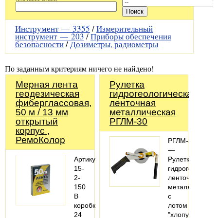
Инструмент —
3355
/
Измерительный
инструмент —
203
/
Приборы обеспечения
безопасности
/
Дозиметры, радиометры
По заданным критериям ничего не найдено!
Мерная лента
Рулетка
геодезическая
гидрогеологическая
фиберглассовая,
ленточная
50 м / 13 мм
металлическая
открытый
РГЛМ-30
корпус ,
РемоКолор
РГЛМ-30
—
Артикул:
Рулетка
15-
гидрогеологиче
2-
ленточная
150
металлическая
В
с
коробке:
лотом
24
"хлопушкой".