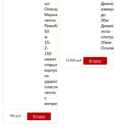
шт.
Диапазон
Описание:
измерений
Мерная
до
лента
30м.
РемоКолор
Диаметр
50
лота-
м
хлопушки
15-
20мм.
2-
Основные…
150
имеет
14 900 руб
Купить
открытый
корпус
из
ударопрочного
пластика,
лента
с
метрической…
789 руб
Купить