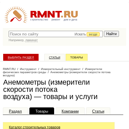
строительство
ремонт
дом и дача
Искать
везде
Например,
ламинат
ВЫБРАТЬ РАЗДЕЛ
СТАТЬИ
ТОВАРЫ
КАТАЛОГ КОМПАНИЙ
RMNT.RU
/
Инструмент
/
Измерительный инструмент
/
Измерители
физических параметров среды
/
Анемометры (измерители скорости потока
воздуха)
Анемометры (измерители
скорости потока
воздуха) — товары и услуги
Раздел
Товары
Компании
Статьи
Каталог строительных товаров