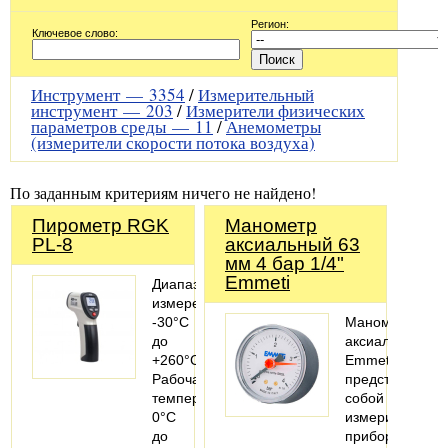
Регион:
Ключевое слово:
Инструмент —
3354
/
Измерительный
инструмент —
203
/
Измерители физических
параметров среды —
11
/
Анемометры
(измерители скорости потока воздуха)
По заданным критериям ничего не найдено!
Пирометр RGK
Манометр
PL-8
аксиальный 63
мм 4 бар 1/4"
Emmeti
Диапазон
измерения:
-30°С
Манометры
до
аксиальные
+260°С;
Emmeti
Рабочая
представляют
температура:
собой
0°С
измерительные
до
приборы