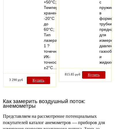
+50°С;
с
Температура
пружиной
хранения:
в
-20°С
форме
до
трубки,
60°С;
предназначен
Тип
для
лазера:
измерения
1 ?
давления
точечный;
газообразных
ИК-
и
точность:
жидких…
±2°С…
815.85 руб
Купить
3 290 руб
Купить
Как замерить воздушный поток:
анемометры
Представляем на рассмотрение потенциальных
покупателей каталог анемометров — приборов для
измерения скорости воздушного потока. Здесь за