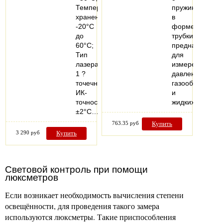
Температура
пружиной
хранения:
в
-20°С
форме
до
трубки,
60°С;
предназначен
Тип
для
лазера:
измерения
1 ?
давления
точечный;
газообразных
ИК-
и
точность:
жидких…
±2°С…
763.35 руб
Купить
3 290 руб
Купить
Световой контроль при помощи
люксметров
Если возникает необходимость вычисления степени
освещённости, для проведения такого замера
используются люксметры. Такие приспособления