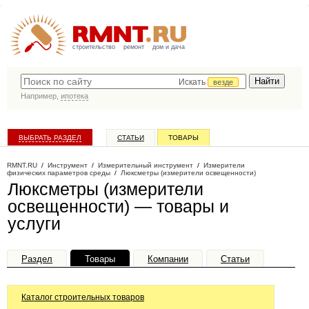
строительство
ремонт
дом и дача
Искать
везде
Например,
ипотека
ВЫБРАТЬ РАЗДЕЛ
СТАТЬИ
ТОВАРЫ
КАТАЛОГ КОМПАНИЙ
RMNT.RU
/
Инструмент
/
Измерительный инструмент
/
Измерители
физических параметров среды
/
Люксметры (измерители освещенности)
Люксметры (измерители
освещенности) — товары и
услуги
Раздел
Товары
Компании
Статьи
Каталог строительных товаров