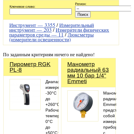
Регион:
Ключевое слово:
Инструмент —
3355
/
Измерительный
инструмент —
203
/
Измерители физических
параметров среды —
11
/
Люксметры
(измерители освещенности)
По заданным критериям ничего не найдено!
Пирометр RGK
Манометр
PL-8
радиальный 63
мм 10 бар 1/4"
Emmeti
Диапазон
измерения:
-30°С
Манометры
до
радиальные
+260°С;
Emmeti
Рабочая
представляют
температура:
собой
0°С
измерительные
до
приборы
+50°С;
с