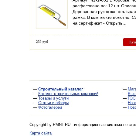
Артикул: 42-1-001 В коробке: 48
расфасовано по: 12 шт. Описан
Деревянная рукоятка, стальная
рамка. В комплекте полотно. С
на сертификат - Открыть…
239 руб
Куп
—
Строительный каталог
—
Маг
—
Каталог строительных компаний
—
Выс
—
Товары и услуги
—
ГОС
—
Статьи и обзоры
—
Нов
—
Фотогалереи
—
Нов
Copyright by RMNT.RU - информационная система по
стр
Карта сайта