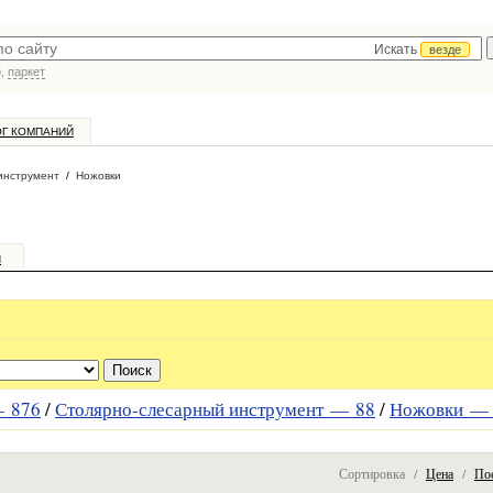
Искать
везде
р,
паркет
ОГ КОМПАНИЙ
инструмент
/
Ножовки
и
 —
876
/
Столярно-слесарный инструмент —
88
/
Ножовки 
Сортировка /
Цена
/
По