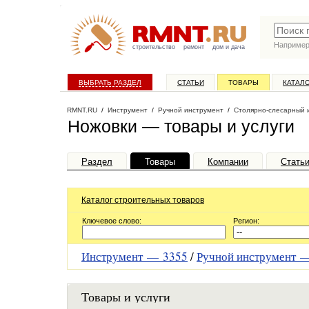
Наприме
строительство
ремонт
дом и дача
ВЫБРАТЬ РАЗДЕЛ
СТАТЬИ
ТОВАРЫ
КАТАЛ
RMNT.RU
/
Инструмент
/
Ручной инструмент
/
Столярно-слесарный 
Ножовки — товары и услуги
Раздел
Товары
Компании
Стать
Каталог строительных товаров
Ключевое слово:
Регион:
Инструмент —
3355
/
Ручной инструмент
Товары и услуги