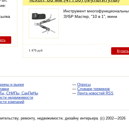
 шт,
ие:
Инструмент многофункциональны
сылка
ЗУБР Мастер, "10 в 1", мини
ить
1 470 руб
Купить
азины и рынки
—
Опросы
тавки
—
Словари терминов
Ты, СНИПы, СанПиНы
—
Лента новостей RSS
ости недвижимости
ости компаний
оительству, ремонту, недвижимости, дизайну интерьера
. (c) 2002—2026