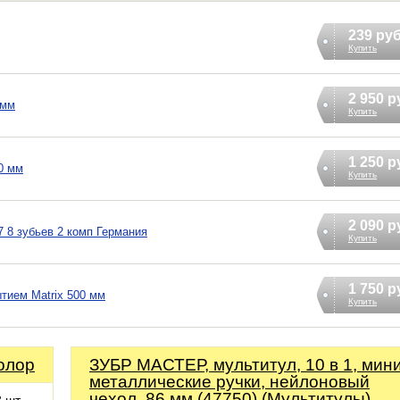
239 ру
Купить
2 950 р
 мм
Купить
1 250 р
0 мм
Купить
2 090 р
7 8 зубьев 2 комп Германия
Купить
1 750 р
тием Matrix 500 мм
Купить
олор
ЗУБР МАСТЕР, мультитул, 10 в 1, мини
металлические ручки, нейлоновый
чехол, 86 мм (47750) (Мультитулы)