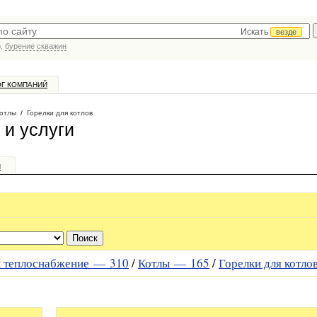
Искать
везде
р,
бурение скважин
ОГ КОМПАНИЙ
отлы
/
Горелки для котлов
 и услуги
и
и теплоснабжение —
310
/
Котлы —
165
/
Горелки для котло