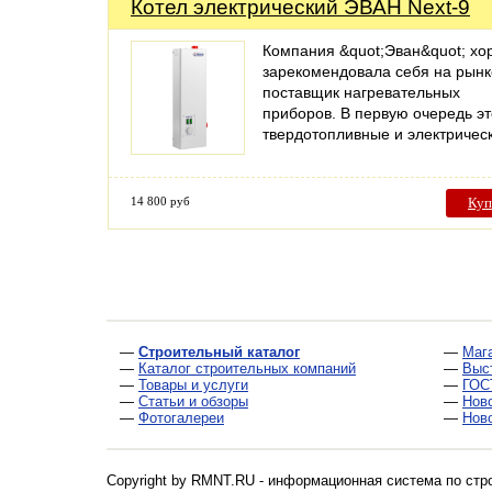
Котел электрический ЭВАН Next-9
Компания &quot;Эван&quot; х
зарекомендовала себя на рынке
поставщик нагревательных
приборов. В первую очередь эт
твердотопливные и электриче
14 800 руб
Куп
—
Строительный каталог
—
Маг
—
Каталог строительных компаний
—
Выс
—
Товары и услуги
—
ГОС
—
Статьи и обзоры
—
Нов
—
Фотогалереи
—
Нов
Copyright by RMNT.RU - информационная система по
стр