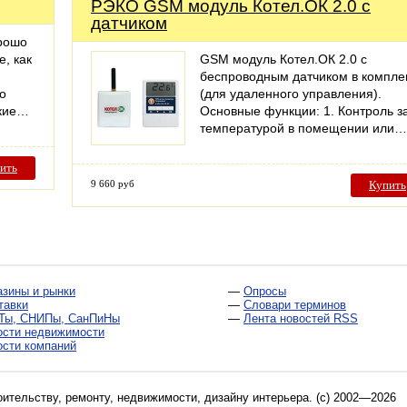
РЭКО GSM модуль Котел.ОК 2.0 с
датчиком
орошо
, как
GSM модуль Котел.ОК 2.0 с
беспроводным датчиком в компле
о
(для удаленного управления).
ские…
Основные функции: 1. Контроль з
температурой в помещении или…
ить
9 660 руб
Купить
азины и рынки
—
Опросы
тавки
—
Словари терминов
Ты, СНИПы, СанПиНы
—
Лента новостей RSS
ости недвижимости
ости компаний
оительству, ремонту, недвижимости, дизайну интерьера
. (c) 2002—2026