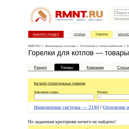
Наприме
строительство
ремонт
дом и дача
ВЫБРАТЬ РАЗДЕЛ
СТАТЬИ
ТОВАРЫ
КАТАЛ
RMNT.RU
/
Инженерные системы
/
Отопление и теплоснабжение
/
К
Горелки для котлов — товары
Раздел
Товары
Компании
Стать
Каталог строительных товаров
Ключевое слово:
Регион:
Инженерные системы —
2180
/
Отопление 
По заданным критериям ничего не найдено!