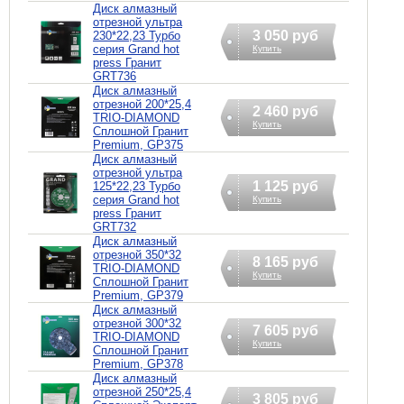
Диcк алмазный
отрезной ультра
3 050 руб
230*22,23 Турбо
серия Grand hot
Купить
press Гранит
GRT736
Диск алмазный
отрезной 200*25,4
2 460 руб
TRIO-DIAMOND
Купить
Сплошной Гранит
Premium, GP375
Диск алмазный
отрезной ультра
1 125 руб
125*22,23 Турбо
серия Grand hot
Купить
press Гранит
GRT732
Диск алмазный
отрезной 350*32
8 165 руб
TRIO-DIAMOND
Купить
Сплошной Гранит
Premium, GP379
Диск алмазный
отрезной 300*32
7 605 руб
TRIO-DIAMOND
Купить
Сплошной Гранит
Premium, GP378
Диск алмазный
отрезной 250*25,4
3 805 руб