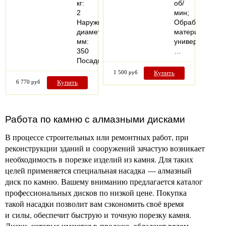
кг:
об/
2
мин;
Наружный
Обрабатываем
диаметр,
материал:
мм:
универсальный
350
…
Посадочный…
1 500 руб
Купить
6 770 руб
Купить
Работа по камню с алмазными дисками
В процессе строительных или ремонтных работ, при
реконструкции зданий и сооружений зачастую возникает
необходимость в порезке изделий из камня. Для таких
целей применяется специальная насадка — алмазный
диск по камню. Вашему вниманию предлагается каталог
профессиональных дисков по низкой цене. Покупка
такой насадки позволит вам сэкономить своё время
и силы, обеспечит быструю и точную порезку камня.
Диски, которые имеются в продаже, обладают рядом