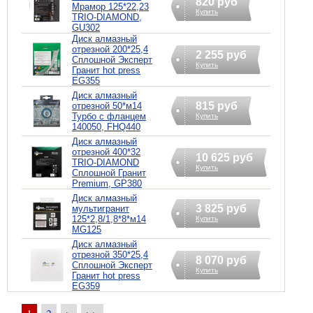
820 руб
Мрамор 125*22,23
Купить
TRIO-DIAMOND,
GU302
Диск алмазный
отрезной 200*25,4
2 255 руб
Сплошной Эксперт
Купить
Гранит hot press
EG355
Диск алмазный
815 руб
отрезной 50*м14
Турбо с фланцем
Купить
140050, FHQ440
Диск алмазный
отрезной 400*32
10 625 руб
TRIO-DIAMOND
Купить
Сплошной Гранит
Premium, GP380
Диск алмазный
3 825 руб
мультигранит
125*2,8/1,8*8*м14
Купить
MG125
Диск алмазный
отрезной 350*25,4
8 070 руб
Сплошной Эксперт
Купить
Гранит hot press
EG359