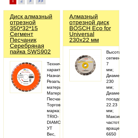
1
2
>
>>
Диск алмазный
Алмазный
отрезной
отрезной диск
350*32*15
BOSCH Eco for
Сегмент
Universal
Песчаник
230х22 мм
Серебряная
пайка SWS902
Высота
сегмента:
Технические
7
характеристики
мм;
Назначение:
Диаметр:
Резать
230
материал
мм;
Материалы:
Диаметр
Песчаник
посадочный:
Торговая
22.23
марка:
мм;
TRIO-
Максимальная
DIAMOND
частота
УТ
вращения:
Вес,
6650