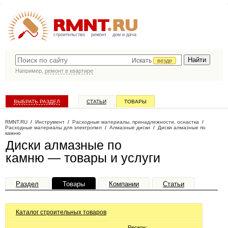
строительство
ремонт
дом и дача
Искать
везде
Например,
ремонт в квартире
ВЫБРАТЬ РАЗДЕЛ
СТАТЬИ
ТОВАРЫ
КАТАЛОГ КОМПАНИЙ
RMNT.RU
/
Инструмент
/
Расходные материалы, принадлежности, оснастка
/
Расходные материалы для электропил
/
Алмазные диски
/
Диски алмазные по
камню
Диски алмазные по
камню — товары и услуги
Раздел
Товары
Компании
Статьи
Каталог строительных товаров
Регион: