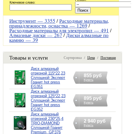
Ключевое слово:
Инструмент —
3355
/
Расходные материалы,
принадлежности, оснастка —
1269
/
Расходные материалы для электропил —
491
/
Алмазные диски —
267
/
Диски алмазные по
камню —
39
Товары и услуги
Сортировка /
Цена
/
Поставщик
Диск алмазный
отрезной 115*22,23
855 руб
Сплошной Эксперт
Купить
Гранит hot press
EG351
Диск алмазный
отрезной 125*22,23
895 руб
Сплошной Эксперт
Купить
Гранит hot press
EG352
Диск алмазный
отрезной 230*25,4
2 940 руб
TRIO-DIAMOND
Купить
Сплошной Гранит
Premium, GP376