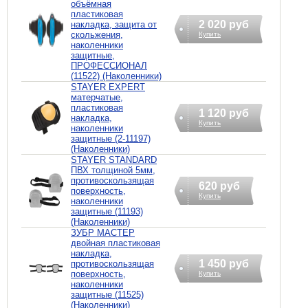
объёмная
пластиковая
2 020 руб
накладка, защита от
скольжения,
Купить
наколенники
защитные,
ПРОФЕССИОНАЛ
(11522) (Наколенники)
STAYER EXPERT
матерчатые,
пластиковая
1 120 руб
накладка,
Купить
наколенники
защитные (2-11197)
(Наколенники)
STAYER STANDARD
ПВХ толщиной 5мм,
противоскользящая
620 руб
поверхность,
Купить
наколенники
защитные (11193)
(Наколенники)
ЗУБР МАСТЕР
двойная пластиковая
накладка,
1 450 руб
противоскользящая
поверхность,
Купить
наколенники
защитные (11525)
(Наколенники)