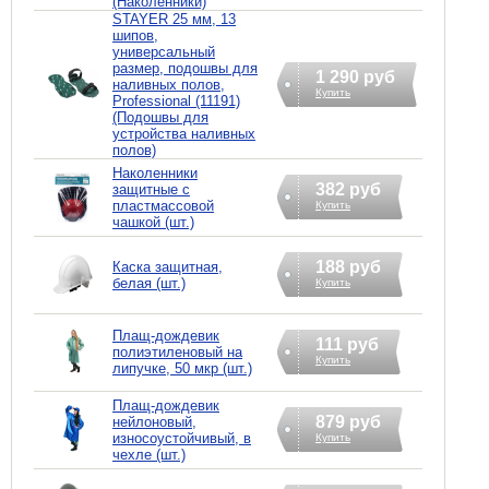
(Наколенники)
STAYER 25 мм, 13
шипов,
универсальный
размер, подошвы для
1 290 руб
наливных полов,
Купить
Professional (11191)
(Подошвы для
устройства наливных
полов)
Наколенники
382 руб
защитные с
пластмассовой
Купить
чашкой (шт.)
188 руб
Каска защитная,
белая (шт.)
Купить
Плащ-дождевик
111 руб
полиэтиленовый на
Купить
липучке, 50 мкр (шт.)
Плащ-дождевик
879 руб
нейлоновый,
износоустойчивый, в
Купить
чехле (шт.)