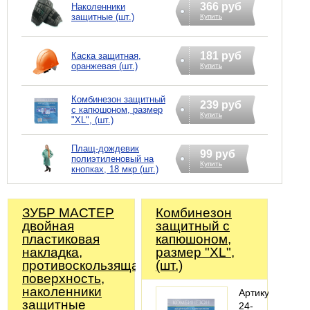
366 руб
Наколенники
защитные (шт.)
Купить
181 руб
Каска защитная,
оранжевая (шт.)
Купить
Комбинезон защитный
239 руб
с капюшоном, размер
Купить
"XL", (шт.)
Плащ-дождевик
99 руб
полиэтиленовый на
Купить
кнопках, 18 мкр (шт.)
ЗУБР МАСТЕР
Комбинезон
двойная
защитный с
пластиковая
капюшоном,
накладка,
размер "XL",
противоскользящая
(шт.)
поверхность,
наколенники
Артикул:
защитные
24-