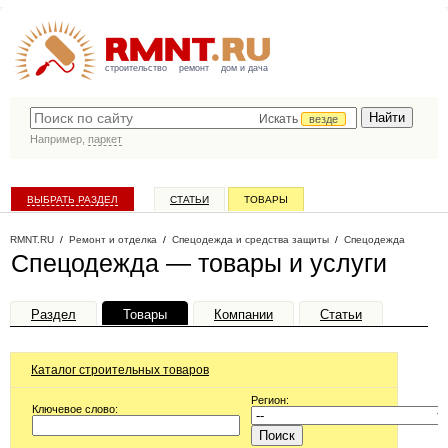
строительство
ремонт
дом и дача
Искать
везде
Например,
паркет
ВЫБРАТЬ РАЗДЕЛ
СТАТЬИ
ТОВАРЫ
КАТАЛОГ КОМПАНИЙ
RMNT.RU
/
Ремонт и отделка
/
Спецодежда и средства защиты
/
Спецодежда
Спецодежда — товары и услуги
Раздел
Товары
Компании
Статьи
Каталог строительных товаров
Регион:
Ключевое слово: