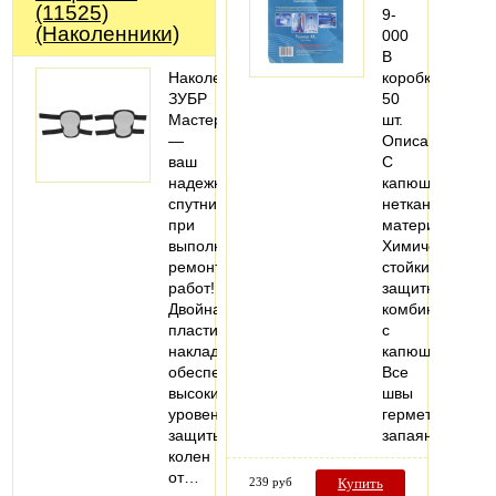
(11525)
9-
(Наколенники)
000
В
Наколенники
коробке:
ЗУБР
50
Мастер
шт.
—
Описание:
ваш
С
надежный
капюшоном,
спутник
нетканый
при
материал.
выполнении
Химически
ремонтных
стойкий
работ!
защитный
Двойная
комбинезон
пластиковая
с
накладка
капюшоном.
обеспечивает
Все
высокий
швы
уровень
герметично
защиты
запаяны…
колен
от…
239 руб
Купить