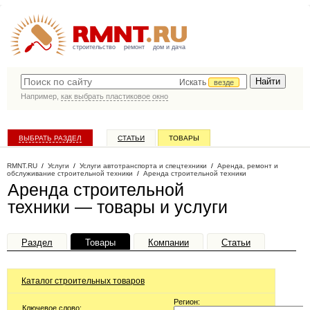
строительство
ремонт
дом и дача
Искать
везде
Например,
как выбрать пластиковое окно
ВЫБРАТЬ РАЗДЕЛ
СТАТЬИ
ТОВАРЫ
КАТАЛОГ КОМПАНИЙ
RMNT.RU
/
Услуги
/
Услуги автотранспорта и спецтехники
/
Аренда, ремонт и
обслуживание строительной техники
/
Аренда строительной техники
Аренда строительной
техники — товары и услуги
Раздел
Товары
Компании
Статьи
Каталог строительных товаров
Регион:
Ключевое слово: