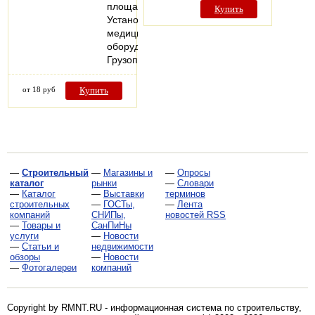
площадях;
Купить
Установка
медицинского
оборудования;
Грузоподъемные…
от 18 руб
Купить
—
Строительный
—
Магазины и
—
Опросы
каталог
рынки
—
Словари
—
Каталог
—
Выставки
терминов
строительных
—
ГОСТы,
—
Лента
компаний
СНИПы,
новостей RSS
—
Товары и
СанПиНы
услуги
—
Новости
—
Статьи и
недвижимости
обзоры
—
Новости
—
Фотогалереи
компаний
Copyright by RMNT.RU - информационная система по
строительству,