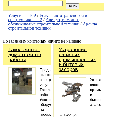
Услуги —
109
/
Услуги автотранспорта и
спецтехники —
2
/
Аренда, ремонт и
обслуживание строительной техники
/
Аренда
строительной техники
По заданным критериям ничего не найдено!
Такелажные -
Устранение
демонтажные
сложных
работы
промышленных
и бытовых
засоров
Предоставляем
широкий
спектр
Устранение
услуг:
сложных
Такелажные
промышленны
работы;
и
Установка
бытовых
оборудования
засоров
на
производственных
от 10 000 руб