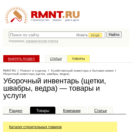
строительство
ремонт
дом и дача
Искать
везде
Например,
керамическая плитка
ВЫБРАТЬ РАЗДЕЛ
СТАТЬИ
ТОВАРЫ
КАТАЛОГ КОМПАНИЙ
RMNT.RU
/
Ремонт и отделка
/
Хозяйственный инвентарь и бытовая химия
/
Уборочный инвентарь (щетки, швабры, ведра)
Уборочный инвентарь (щетки,
швабры, ведра) — товары и
услуги
Раздел
Товары
Компании
Статьи
Каталог строительных товаров