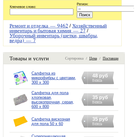
Регион:
Ключевое слово:
Ремонт и отделка —
9462
/
Хозяйственный
инвентарь и бытовая химия —
27
/
Уборочный инвентарь (щетки, швабры,
ведра) —
7
Товары и услуги
Сортировка /
Цена
/
Поставщик
Салфетка из
48 руб
микрофибры с цветами,
Купить
300 х 300
Салфетка для пола
35 руб
хлопковая,
высокопрочная, серая,
Купить
600 х 800
35 руб
Салфетка вискозная
для пола 50 х 60
Купить
Суперочищающая