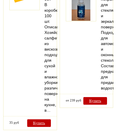
В
для
коробке:
стеклянных
100
и
шт.
зеркальных
Описание:
поверхностей.
Хозяйственные
Подходит
салфетки
для
из
автомобильных
вискозы
и
подходят
оконных
для
стекол.
сухой
Состав
и
предназначен
влажной
для
уборки
придания
различных
водоотталкив
поверхностей
на
от 239 руб
Купить
кухне,
в…
35 руб
Купить