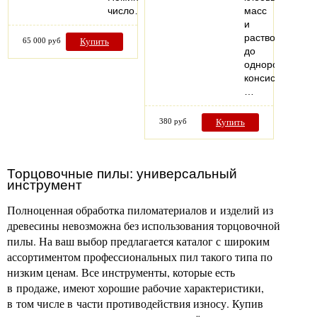
число…
масс
и
растворов
65 000 руб
Купить
до
однородной
консистенции.
…
380 руб
Купить
Торцовочные пилы: универсальный
инструмент
Полноценная обработка пиломатериалов и изделий из
древесины невозможна без использования торцовочной
пилы. На ваш выбор предлагается каталог с широким
ассортиментом профессиональных пил такого типа по
низким ценам. Все инструменты, которые есть
в продаже, имеют хорошие рабочие характеристики,
в том числе в части противодействия износу. Купив