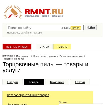
строительство
ремонт
дом и дача
Искать
везде
Например,
дизайн интерьера
ВЫБРАТЬ РАЗДЕЛ
СТАТЬИ
ТОВАРЫ
КАТАЛОГ КОМПАНИЙ
RMNT.RU
/
Инструмент
/
Электроинструмент
/
Пилы электрические
/
Торцовочные пилы
Торцовочные пилы — товары и
услуги
Раздел
Товары
Компании
Статьи
Каталог строительных товаров
Регион:
Ключевое слово: