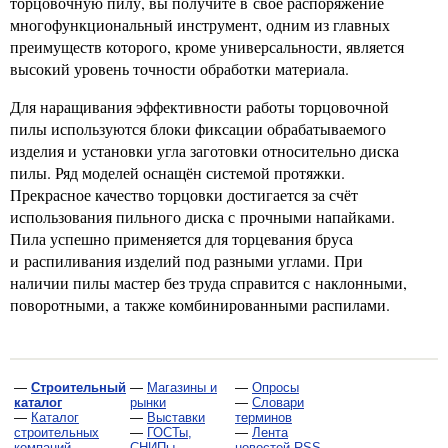
торцовочную пилу, вы получите в своё распоряжение
многофункциональный инструмент, одним из главных
преимуществ которого, кроме универсальности, является
высокий уровень точности обработки материала.
Для наращивания эффективности работы торцовочной
пилы используются блоки фиксации обрабатываемого
изделия и установки угла заготовки относительно диска
пилы. Ряд моделей оснащён системой протяжки.
Прекрасное качество торцовки достигается за счёт
использования пильного диска с прочными напайками.
Пила успешно применяется для торцевания бруса
и распиливания изделий под разными углами. При
наличии пилы мастер без труда справится с наклонными,
поворотными, а также комбинированными распилами.
—
Строительный
—
Магазины и
—
Опросы
каталог
рынки
—
Словари
—
Каталог
—
Выставки
терминов
строительных
—
ГОСТы,
—
Лента
компаний
СНИПы,
новостей RSS