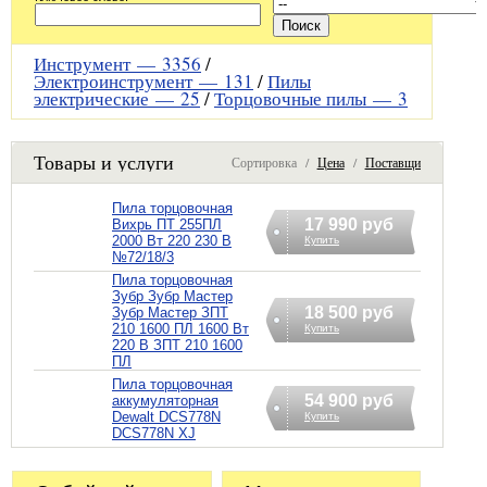
Инструмент —
3356
/
Электроинструмент —
131
/
Пилы
электрические —
25
/
Торцовочные пилы —
3
Товары и услуги
Сортировка /
Цена
/
Поставщик
Пила торцовочная
17 990 руб
Вихрь ПТ 255ПЛ
2000 Вт 220 230 В
Купить
№72/18/3
Пила торцовочная
Зубр Зубр Мастер
18 500 руб
Зубр Мастер ЗПТ
210 1600 ПЛ 1600 Вт
Купить
220 В ЗПТ 210 1600
ПЛ
Пила торцовочная
54 900 руб
аккумуляторная
Dewalt DCS778N
Купить
DCS778N XJ