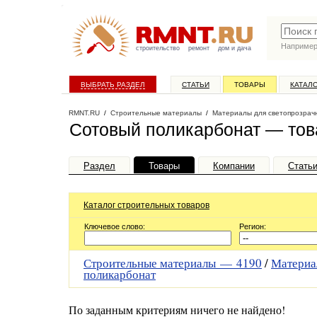
Наприме
строительство
ремонт
дом и дача
ВЫБРАТЬ РАЗДЕЛ
СТАТЬИ
ТОВАРЫ
КАТАЛ
RMNT.RU
/
Строительные материалы
/
Материалы для светопрозрач
Сотовый поликарбонат — тов
Раздел
Товары
Компании
Стать
Каталог строительных товаров
Ключевое слово:
Регион:
Строительные материалы —
4190
/
Материа
поликарбонат
По заданным критериям ничего не найдено!