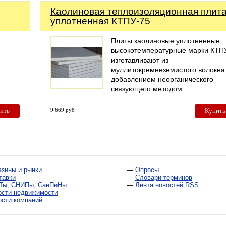
Каолиновая теплоизоляционная плит
уплотненная КТПУ-75
Плиты каолиновые уплотненные
высокотемпературные марки КТПУ
изготавливают из
муллитокремнеземистого волокна
добавлением неорганического
связующего методом…
ить
9 669 руб
Купить
азины и рынки
—
Опросы
тавки
—
Словари терминов
Ты, СНИПы, СанПиНы
—
Лента новостей RSS
ости недвижимости
ости компаний