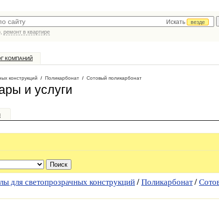
Искать
везде
р,
ремонт в квартире
ОГ КОМПАНИЙ
ных конструкций
/
Поликарбонат
/
Сотовый поликарбонат
ары и услуги
и
лы для светопрозрачных конструкций
/
Поликарбонат
/
Сото