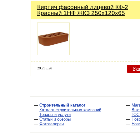
Кирпич фасонный лицевой КФ-2
Красный 1НФ ЖКЗ 250х120х65
29.20 руб
Куп
—
Строительный каталог
—
Маг
—
Каталог строительных компаний
—
Выс
—
Товары и услуги
—
ГОС
—
Статьи и обзоры
—
Нов
—
Фотогалереи
—
Нов