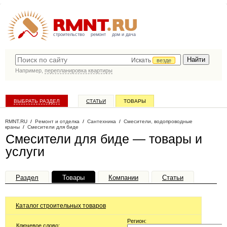
строительство
ремонт
дом и дача
Искать
везде
Например,
перепланировка квартиры
ВЫБРАТЬ РАЗДЕЛ
СТАТЬИ
ТОВАРЫ
КАТАЛОГ КОМПАНИЙ
RMNT.RU
/
Ремонт и отделка
/
Сантехника
/
Смесители, водопроводные
краны
/
Смесители для биде
Смесители для биде — товары и
услуги
Раздел
Товары
Компании
Статьи
Каталог строительных товаров
Регион:
Ключевое слово: