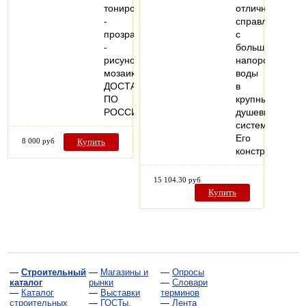
тонированные
отлично
-
справляется
прозрачные
с
-
большим
рисунок
напором
мозаика
воды
ДОСТАВКА
в
ПО
крупных
РОССИИ
душевых
системах.
Его
8 000 руб
Купить
конструкция…
15 104.30 руб
Купить
—
Строительный
—
Магазины и
—
Опросы
каталог
рынки
—
Словари
—
Каталог
—
Выставки
терминов
строительных
—
ГОСТы,
—
Лента