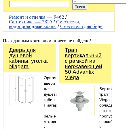
Ремонт и отделка —
9462
/
Сантехника —
2825
/
Смесители,
водопроводные краны
/
Смесители для биде
По заданным критериям ничего не найдено!
Дверь для
Трап
душевой
вертикальный
кабины, уголка
с рамкой из
Niagara
нержавеющей
50 Advantix
Viega
Оригинальные
двери
для
Вертикальный
душевых
трап
кабин
Viega
Ниагара
обладает
-
высокой
белые
пропускной
матовые
способностью
-
и