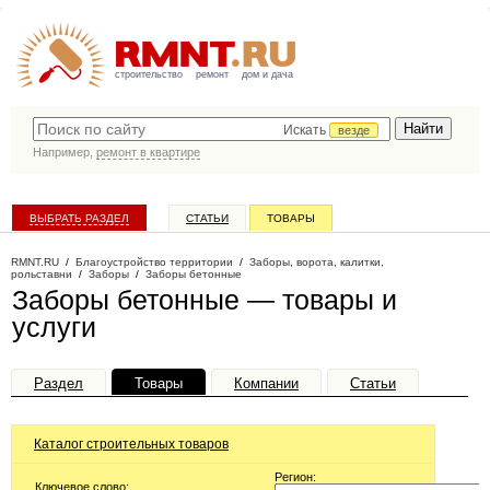
строительство
ремонт
дом и дача
Искать
везде
Например,
ремонт в квартире
ВЫБРАТЬ РАЗДЕЛ
СТАТЬИ
ТОВАРЫ
КАТАЛОГ КОМПАНИЙ
RMNT.RU
/
Благоустройство территории
/
Заборы, ворота, калитки,
рольставни
/
Заборы
/
Заборы бетонные
Заборы бетонные — товары и
услуги
Раздел
Товары
Компании
Статьи
Каталог строительных товаров
Регион:
Ключевое слово: