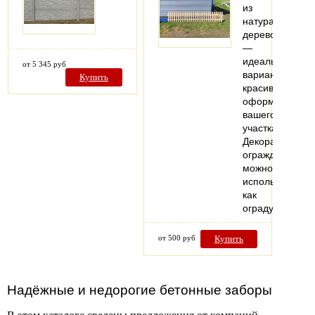
из
натурального
дерево
—
идеальный
от 5 345 руб
вариант
Купить
красивого
оформления
вашего
участка!
Декоративное
ограждение
можно
использовать
как
ограду…
от 500 руб
Купить
Надёжные и недорогие бетонные заборы
В этом каталоге сведены предложения от компаний,