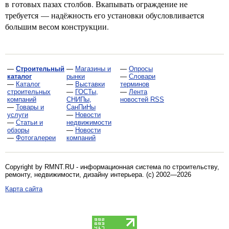
в готовых пазах столбов. Вкапывать ограждение не
требуется — надёжность его установки обусловливается
большим весом конструкции.
—
Строительный
—
Магазины и
—
Опросы
каталог
рынки
—
Словари
—
Каталог
—
Выставки
терминов
строительных
—
ГОСТы,
—
Лента
компаний
СНИПы,
новостей RSS
—
Товары и
СанПиНы
услуги
—
Новости
—
Статьи и
недвижимости
обзоры
—
Новости
—
Фотогалереи
компаний
Copyright by RMNT.RU - информационная система по
строительству,
ремонту, недвижимости, дизайну интерьера
. (c) 2002—2026
Карта сайта