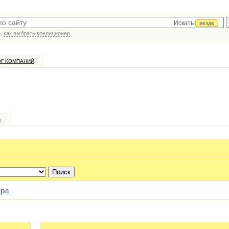
Искать
везде
р,
как выбрать кондиционер
ОГ КОМПАНИЙ
и
ра