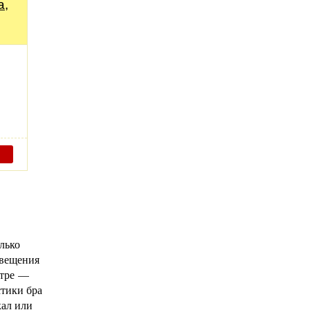
а,
лько
свещения
стре —
стики бра
кал или