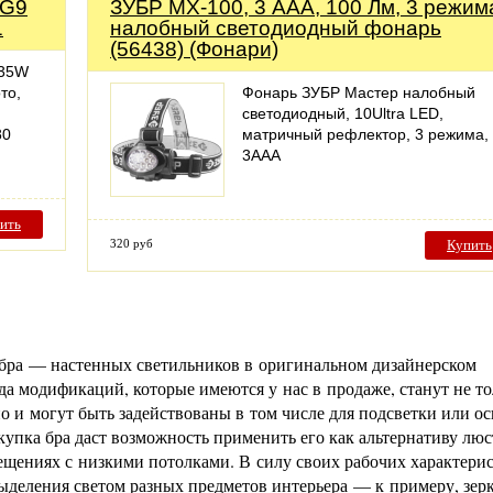
 G9
ЗУБР МХ-100, 3 AAA, 100 Лм, 3 режим
1
налобный светодиодный фонарь
(56438) (Фонари)
 35W
то,
Фонарь ЗУБР Мастер налобный
светодиодный, 10Ultra LED,
80
матричный рефлектор, 3 режима,
3ААА
ить
320 руб
Купить
бра — настенных светильников в оригинальном дизайнерском
а модификаций, которые имеются у нас в продаже, станут не то
 и могут быть задействованы в том числе для подсветки или о
окупка бра даст возможность применить его как альтернативу лю
ещениях с низкими потолками. В силу своих рабочих характери
выделения светом разных предметов интерьера — к примеру, зер