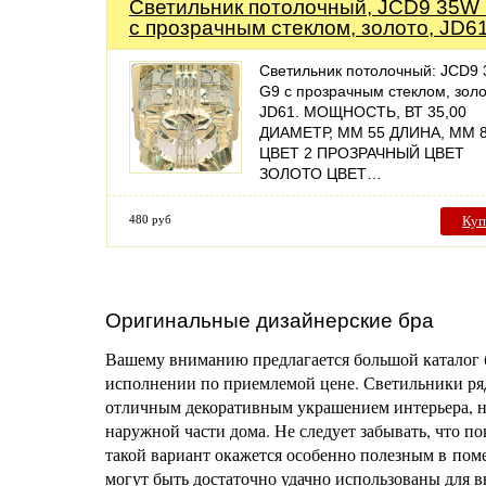
Светильник потолочный, JCD9 35W
с прозрачным стеклом, золото, JD6
Светильник потолочный: JCD9
G9 с прозрачным стеклом, золо
JD61. МОЩНОСТЬ, ВТ 35,00
ДИАМЕТР, ММ 55 ДЛИНА, ММ 
ЦВЕТ 2 ПРОЗРАЧНЫЙ ЦВЕТ
ЗОЛОТО ЦВЕТ…
480 руб
Куп
Оригинальные дизайнерские бра
Вашему вниманию предлагается большой каталог 
исполнении по приемлемой цене. Светильники ряд
отличным декоративным украшением интерьера, но
наружной части дома. Не следует забывать, что п
такой вариант окажется особенно полезным в пом
могут быть достаточно удачно использованы для 