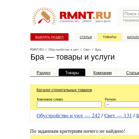
Наприме
строительство
ремонт
дом и дача
ВЫБРАТЬ РАЗДЕЛ
СТАТЬИ
ТОВАРЫ
КАТАЛ
RMNT.RU
/
Обустройство и уют
/
Свет
/
Бра
Бра — товары и услуги
Раздел
Товары
Компании
Стать
Каталог строительных товаров
Ключевое слово:
Регион:
Обустройство и уют —
242
/
Свет —
131
/
Б
По заданным критериям ничего не найдено!