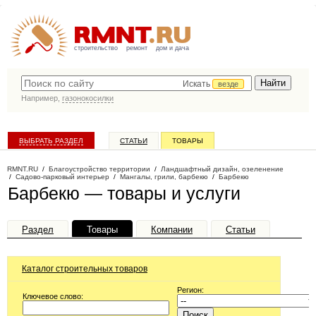
строительство
ремонт
дом и дача
Искать
везде
Например,
газонокосилки
ВЫБРАТЬ РАЗДЕЛ
СТАТЬИ
ТОВАРЫ
КАТАЛОГ КОМПАНИЙ
RMNT.RU
/
Благоустройство территории
/
Ландшафтный дизайн, озеленение
/
Садово-парковый интерьер
/
Мангалы, грили, барбекю
/
Барбекю
Барбекю — товары и услуги
Раздел
Товары
Компании
Статьи
Каталог строительных товаров
Регион:
Ключевое слово: