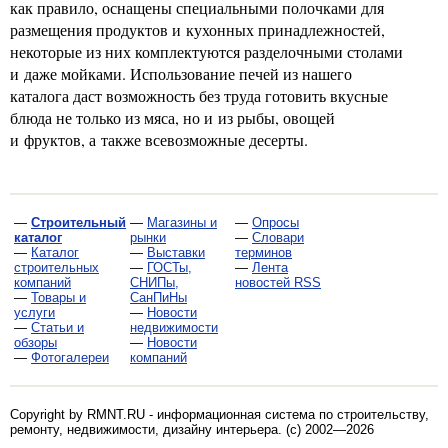
как правило, оснащены специальными полочками для
размещения продуктов и кухонных принадлежностей,
некоторые из них комплектуются разделочными столами
и даже мойками. Использование печей из нашего
каталога даст возможность без труда готовить вкусные
блюда не только из мяса, но и из рыбы, овощей
и фруктов, а также всевозможные десерты.
—
Строительный
—
Магазины и
—
Опросы
каталог
рынки
—
Словари
—
Каталог
—
Выставки
терминов
строительных
—
ГОСТы,
—
Лента
компаний
СНИПы,
новостей RSS
—
Товары и
СанПиНы
услуги
—
Новости
—
Статьи и
недвижимости
обзоры
—
Новости
—
Фотогалереи
компаний
Copyright by RMNT.RU - информационная система по
строительству,
ремонту, недвижимости, дизайну интерьера
. (c) 2002—2026