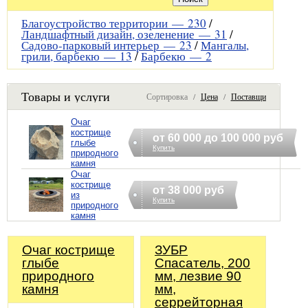
Благоустройство территории —
230
/
Ландшафтный дизайн, озеленение —
31
/
Садово-парковый интерьер —
23
/
Мангалы,
грили, барбекю —
13
/
Барбекю —
2
Товары и услуги
Сортировка /
Цена
/
Поставщик
Очаг
кострище
от 60 000 до 100 000 руб
глыбе
Купить
природного
камня
Очаг
кострище
от 38 000 руб
из
Купить
природного
камня
Очаг кострище
ЗУБР
глыбе
Спасатель, 200
природного
мм, лезвие 90
камня
мм,
серрейторная