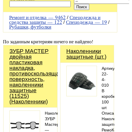
Ремонт и отделка —
9462
/
Спецодежда и
средства защиты —
122
/
Спецодежда —
19
/
Рубашки, футболки
По заданным критериям ничего не найдено!
ЗУБР МАСТЕР
Наколенники
двойная
защитные (шт.)
пластиковая
накладка,
Артикул:
противоскользящая
22-
поверхность,
4-
наколенники
010
защитные
В
(11525)
коробке:
(Наколенники)
100
шт.
Наколенники
Описание:
ЗУБР
Наколенники
Мастер
защитные
—
РемоКолор