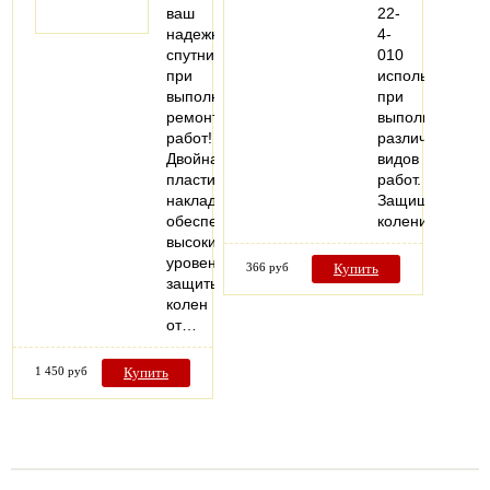
ваш
22-
надежный
4-
спутник
010
при
используются
выполнении
при
ремонтных
выполнении
работ!
различных
Двойная
видов
пластиковая
работ.
накладка
Защищают
обеспечивает
колени…
высокий
уровень
366 руб
Купить
защиты
колен
от…
1 450 руб
Купить