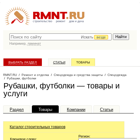
строительство
ремонт
дом и дача
Искать
везде
Например,
ламинат
ВЫБРАТЬ РАЗДЕЛ
СТАТЬИ
ТОВАРЫ
КАТАЛОГ КОМПАНИЙ
RMNT.RU
/
Ремонт и отделка
/
Спецодежда и средства защиты
/
Спецодежда
/
Рубашки, футболки
Рубашки, футболки — товары и
услуги
Раздел
Товары
Компании
Статьи
Каталог строительных товаров
Регион:
Ключевое слово: