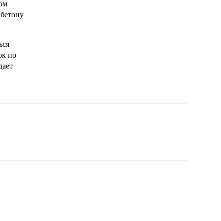
ом
 бетону
ься
ок по
дает