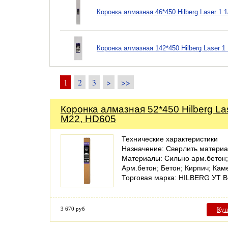
Коронка алмазная 46*450 Hilberg Laser 1
Коронка алмазная 142*450 Hilberg Laser 
1
2
3
>
>>
Коронка алмазная 52*450 Hilberg La
M22, HD605
Технические характеристики
Назначение: Сверлить матери
Материалы: Сильно арм.бетон;
Арм.бетон; Бетон; Кирпич; Кам
Торговая марка: HILBERG УТ 
3 670 руб
Куп