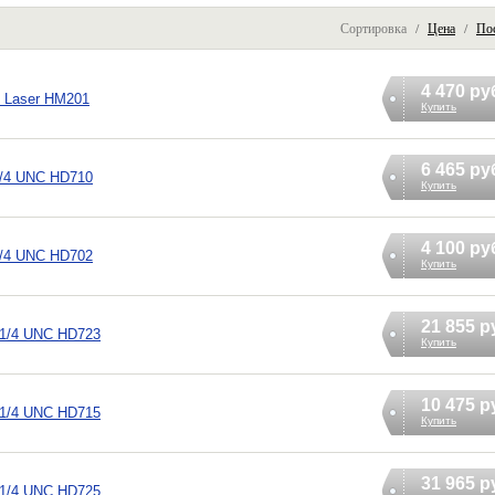
Сортировка /
Цена
/
По
4 470 ру
g Laser HM201
Купить
6 465 ру
 1/4 UNC HD710
Купить
4 100 ру
 1/4 UNC HD702
Купить
21 855 р
1 1/4 UNC HD723
Купить
10 475 р
1 1/4 UNC HD715
Купить
31 965 р
1 1/4 UNC HD725