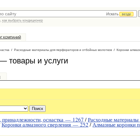
Искать
везде
р,
как выбрать кондиционер
ОГ КОМПАНИЙ
настка
/
Расходные материалы для перфораторов и отбойных молотков
/
Коронки алмаз
— товары и услуги
и
, принадлежности, оснастка —
1267
/
Расходные материалы 
/
Коронки алмазного сверления —
252
/
Алмазные коронки п