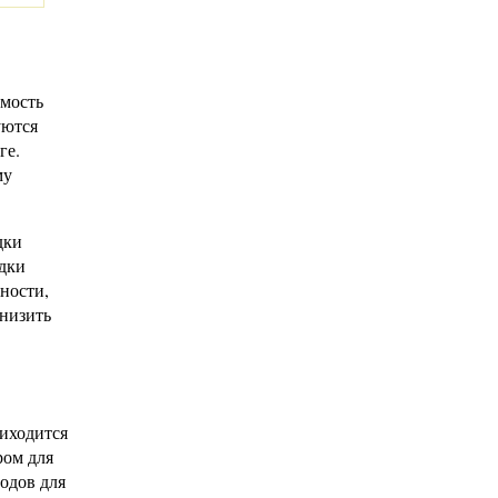
имость
уются
ге.
му
дки
адки
ности,
снизить
риходится
ром для
одов для