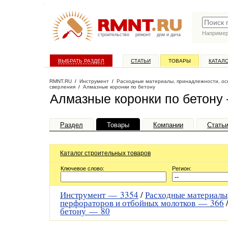
Наприме
строительство
ремонт
дом и дача
ВЫБРАТЬ РАЗДЕЛ
СТАТЬИ
ТОВАРЫ
КАТАЛ
RMNT.RU
/
Инструмент
/
Расходные материалы, принадлежности, ос
сверления
/
Алмазные коронки по бетону
Алмазные коронки по бетону 
Раздел
Товары
Компании
Стать
Каталог строительных товаров
Ключевое слово:
Регион:
Инструмент —
3354
/
Расходные материалы
перфораторов и отбойных молотков —
366
бетону —
80