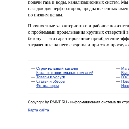
подачи газа и воды, канализационных систем. Мы
насадок для перфораторов, предназначенных име
по низким ценам.
Прочностные характеристики и рабочие показатели 
с проблемами проделывания крупных отверстий в 
бетону — это гарантированное приобретение эфф
затраченные на него средства и при этом прослуж
—
Строительный каталог
—
Маг
—
Каталог строительных компаний
—
Выс
—
Товары и услуги
—
ГОС
—
Статьи и обзоры
—
Нов
—
Фотогалереи
—
Нов
Copyright by RMNT.RU - информационная система по
стр
Карта сайта