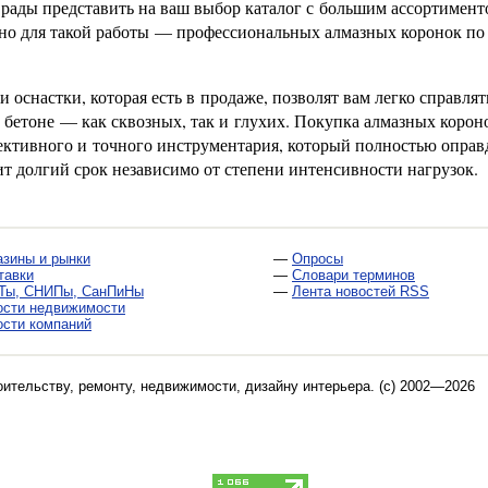
 рады представить на ваш выбор каталог с большим ассортимент
нно для такой работы — профессиональных алмазных коронок по
оснастки, которая есть в продаже, позволят вам легко справлят
бетоне — как сквозных, так и глухих. Покупка алмазных корон
ективного и точного инструментария, который полностью оправ
ит долгий срок независимо от степени интенсивности нагрузок.
азины и рынки
—
Опросы
тавки
—
Словари терминов
Ты, СНИПы, СанПиНы
—
Лента новостей RSS
ости недвижимости
ости компаний
оительству, ремонту, недвижимости, дизайну интерьера
. (c) 2002—2026