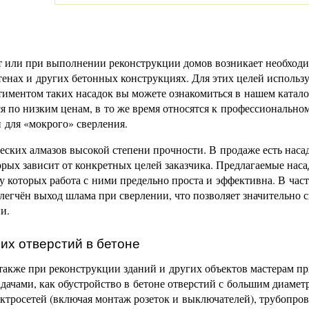
т или при выполнении реконструкции домов возникает необход
тенах и других бетонных конструкциях. Для этих целей использ
иментом таких насадок вы можете ознакомиться в нашем катало
ся по низким ценам, в то же время относятся к профессионально
и для «мокрого» сверления.
еских алмазов высокой степени прочности. В продаже есть наса
рых зависит от конкретных целей заказчика. Предлагаемые нас
 которых работа с ними предельно проста и эффективна. В част
легчён выход шлама при сверлении, что позволяет значительно 
и.
их отверстий в бетоне
также при реконструкции зданий и других объектов мастерам п
адачами, как обустройство в бетоне отверстий с большим диамет
тросетей (включая монтаж розеток и выключателей), трубопров