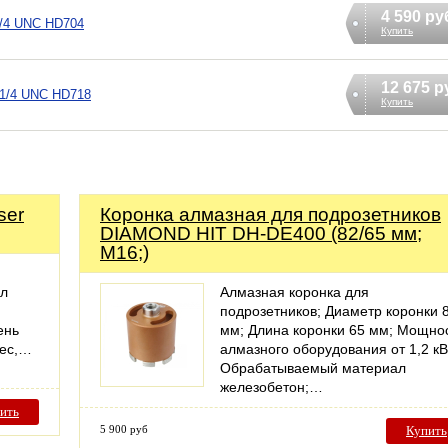
4 590 ру
 1/4 UNC HD704
Купить
12 675 р
1 1/4 UNC HD718
Купить
ser
Коронка алмазная для подрозетников
DIAMOND HIT DH-DE400 (82/65 мм;
M16;)
ал
Алмазная коронка для
подрозетников; Диаметр коронки 
ень
мм; Длина коронки 65 мм; Мощно
Вес,…
алмазного оборудования от 1,2 кВ
Обрабатываемый материал
железобетон;…
ить
5 900 руб
Купить