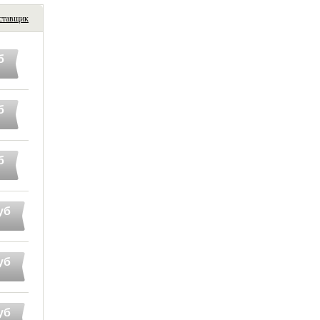
ставщик
б
б
б
уб
уб
уб