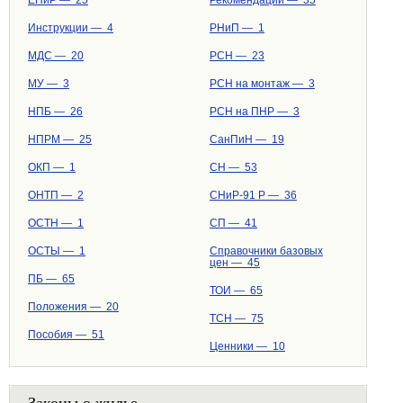
ЕНиР — 25
Рекомендации — 35
Инструкции — 4
РНиП — 1
МДС — 20
РСН — 23
МУ — 3
РСН на монтаж — 3
НПБ — 26
РСН на ПНР — 3
НПРМ — 25
СанПиН — 19
ОКП — 1
СН — 53
ОНТП — 2
СНиР-91 Р — 36
ОСТН — 1
СП — 41
ОСТЫ — 1
Справочники базовых
цен — 45
ПБ — 65
ТОИ — 65
Положения — 20
ТСН — 75
Пособия — 51
Ценники — 10
Законы о жилье