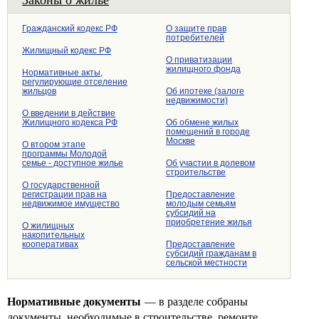
Гражданский кодекс РФ
О защите прав
потребителей
Жилищный кодекс РФ
О приватизации
жилищного фонда
Нормативные акты,
регулирующие отселение
жильцов
Об ипотеке (залоге
недвижимости)
О введении в действие
Жилищного кодекса РФ
Об обмене жилых
помещений в городе
Москве
О втором этапе
программы Молодой
семье - доступное жилье
Об участии в долевом
строительстве
О государственной
регистрации прав на
Предоставление
недвижимое имущество
молодым семьям
субсидий на
приобретение жилья
О жилищных
накопительных
кооперативах
Предоставление
субсидий гражданам в
сельской меcтности
Нормативные документы
— в разделе собраны
документы, необходимые в строительстве, ремонте,