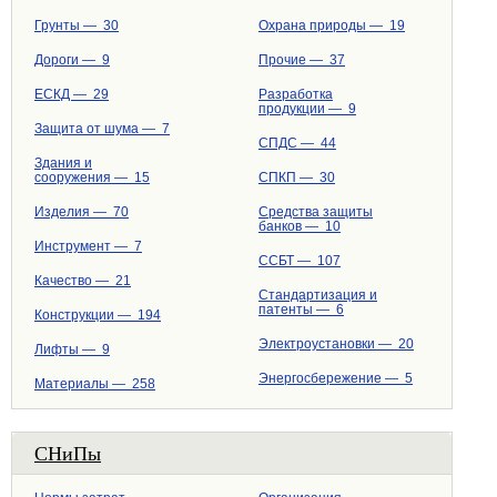
Грунты — 30
Охрана природы — 19
Дороги — 9
Прочие — 37
ЕСКД — 29
Разработка
продукции — 9
Защита от шума — 7
СПДС — 44
Здания и
сооружения — 15
СПКП — 30
Изделия — 70
Средства защиты
банков — 10
Инструмент — 7
ССБТ — 107
Качество — 21
Стандартизация и
патенты — 6
Конструкции — 194
Электроустановки — 20
Лифты — 9
Энергосбережение — 5
Материалы — 258
СНиПы