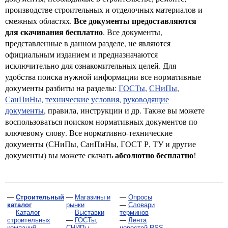
производстве строительных и отделочных материалов и
Все документы предоставляются
смежных областях.
для скачивания бесплатно
. Все документы,
представленные в данном разделе, не являются
официальным изданием и предназначаются
исключительно для ознакомительных целей. Для
удобства поиска нужной информации все нормативные
документы разбиты на разделы:
ГОСТы
,
СНиПы
,
СанПиНы
,
технические условия
,
руководящие
документы
, правила, инструкции и др. Также вы можете
воспользоваться поиском нормативных документов по
ключевому слову. Все нормативно-технические
документы (СНиПы, СанПиНы, ГОСТ Р, ТУ и другие
абсолютно бесплатно
документы) вы можете скачать
!
—
Строительный
—
Магазины и
—
Опросы
каталог
рынки
—
Словари
—
Каталог
—
Выставки
терминов
строительных
—
ГОСТы,
—
Лента
компаний
СНИПы,
новостей RSS