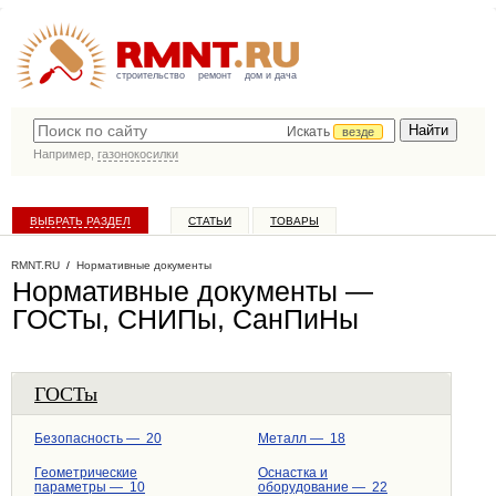
строительство
ремонт
дом и дача
Искать
везде
Например,
газонокосилки
ВЫБРАТЬ РАЗДЕЛ
СТАТЬИ
ТОВАРЫ
КАТАЛОГ КОМПАНИЙ
RMNT.RU
/
Нормативные документы
Нормативные документы —
ГОСТы, СНИПы, СанПиНы
ГОСТы
Безопасность — 20
Металл — 18
Геометрические
Оснастка и
параметры — 10
оборудование — 22