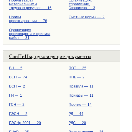
Нормы затрат
Организация,
материальных и
Управление,
трудовых ресурсов — 16
Экономика — 3
Нормы
Сметные нормы — 2
проектирования — 78
Организация
производства и приемка
работ — 31
СанПиНы, руководящие документы
ВН — 5
ПОТ — 35
ВСН — 74
ППБ — 2
ВСП — 2
Правила — 11
ГН — 1
Приказы — 11
ГСН — 2
Прочие — 14
ГЭСН — 2
РД — 44
ГЭСНр-2001 — 20
РДС — 20