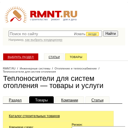
строительство
ремонт
дом и дача
Искать
везде
Например,
как выбрать кондиционер
ВЫБРАТЬ РАЗДЕЛ
СТАТЬИ
ТОВАРЫ
КАТАЛОГ КОМПАНИЙ
RMNT.RU
/
Инженерные системы
/
Отопление и теплоснабжение
/
Теплоносители для систем отопления
Теплоносители для систем
отопления — товары и услуги
Раздел
Товары
Компании
Статьи
Каталог строительных товаров
Регион:
Ключевое слово: