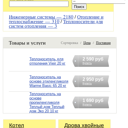
Инженерные системы —
2180
/
Отопление и
теплоснабжение —
310
/
Теплоносители для
систем отопления —
3
Товары и услуги
Сортировка /
Цена
/
Поставщик
2 590 руб
Теплоноситель для
отполения Vieir 20 кг
Купить
Теплоноситель на
2 950 руб
основе этиленгликоля
Купить
Warme Basic 65 20 кг
Теплоноситель на
основе
1 690 руб
пропиленгликоля
Купить
Теплый дом Теплый
дом Эко 20 10 кг
Котел
Дрова хвойные