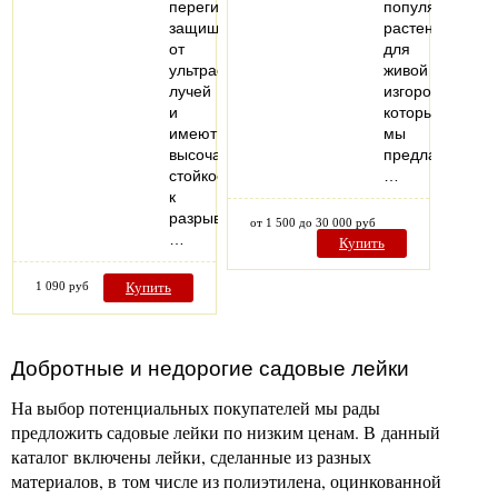
перегибам,
популярные
защищены
растения
от
для
ультрафиолетовых
живой
лучей
изгороди,
и
которые
имеют
мы
высочайшую
предлагаем:
стойкость
…
к
разрывам.
от 1 500 до 30 000 руб
…
Купить
1 090 руб
Купить
Добротные и недорогие садовые лейки
На выбор потенциальных покупателей мы рады
предложить садовые лейки по низким ценам. В данный
каталог включены лейки, сделанные из разных
материалов, в том числе из полиэтилена, оцинкованной