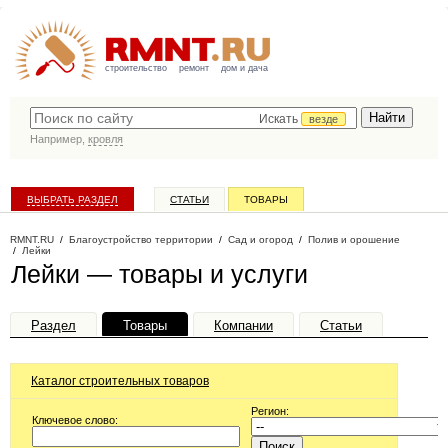
строительство
ремонт
дом и дача
Искать
везде
Например,
кровля
ВЫБРАТЬ РАЗДЕЛ
СТАТЬИ
ТОВАРЫ
КАТАЛОГ КОМПАНИЙ
RMNT.RU
/
Благоустройство территории
/
Сад и огород
/
Полив и орошение
/
Лейки
Лейки — товары и услуги
Раздел
Товары
Компании
Статьи
Каталог строительных товаров
Регион:
Ключевое слово: