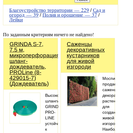
Благоустройство территории —
229
/
Сад и
огород —
39
/
Полив и орошение —
37
/
Лейки
По заданным критериям ничего не найдено!
GRINDA S-7,
Саженцы
7.5 м,
декоративных
микроперфорация,
кустарников
шланг-
для живой
дождеватель,
изгороди
PROLine (8-
429015-7)
Моспитомник
(Дождеватель)
продает
саженцы
ВысококачественныеПрофессионалные
декоративных
шланги
растений
GRINDA
для
PRO-
создания
LINE
живой
устойчивы
изгороди.
к
Наиболее