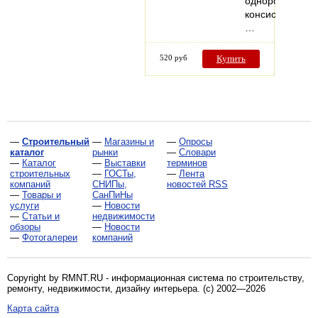
однородной
консистенции.
…
520 руб
Купить
—
Строительный
—
Магазины и
—
Опросы
каталог
рынки
—
Словари
—
Каталог
—
Выставки
терминов
строительных
—
ГОСТы,
—
Лента
компаний
СНИПы,
новостей RSS
—
Товары и
СанПиНы
услуги
—
Новости
—
Статьи и
недвижимости
обзоры
—
Новости
—
Фотогалереи
компаний
Copyright by RMNT.RU - информационная система по
строительству,
ремонту, недвижимости, дизайну интерьера
. (c) 2002—2026
Карта сайта