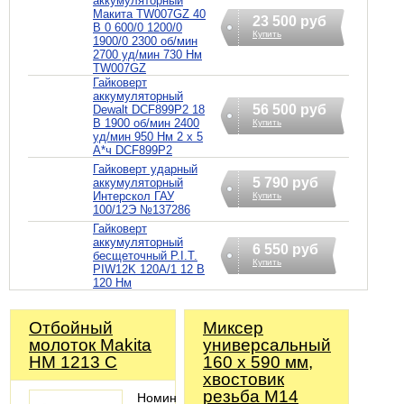
аккумуляторный
Макита TW007GZ 40
23 500 руб
В 0 600/0 1200/0
Купить
1900/0 2300 об/мин
2700 уд/мин 730 Нм
TW007GZ
Гайковерт
аккумуляторный
56 500 руб
Dewalt DCF899P2 18
В 1900 об/мин 2400
Купить
уд/мин 950 Нм 2 х 5
А*ч DCF899P2
Гайковерт ударный
5 790 руб
аккумуляторный
Интерскол ГАУ
Купить
100/12Э №137286
Гайковерт
аккумуляторный
6 550 руб
бесщеточный P.I.T.
Купить
PIW12K 120A/1 12 В
120 Нм
Отбойный
Миксер
молоток Makita
универсальный
HM 1213 C
160 х 590 мм,
хвостовик
резьба М14
Номинальная