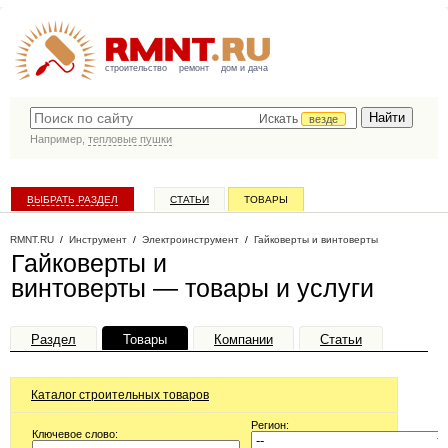
строительство
ремонт
дом и дача
Искать
везде
Например,
тепловые пушки
ВЫБРАТЬ РАЗДЕЛ
СТАТЬИ
ТОВАРЫ
КАТАЛОГ КОМПАНИЙ
RMNT.RU
/
Инструмент
/
Электроинструмент
/
Гайковерты и винтоверты
Гайковерты и
винтоверты — товары и услуги
Раздел
Товары
Компании
Статьи
Каталог строительных товаров
Регион:
Ключевое слово: