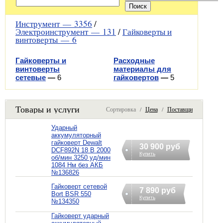
Инструмент —
3356
/
Электроинструмент —
131
/
Гайковерты и
винтоверты —
6
Гайковерты и
Расходные
винтоверты
материалы для
сетевые
—
6
гайковертов
—
5
Товары и услуги
Сортировка /
Цена
/
Поставщик
Ударный
аккумуляторный
гайковерт Dewalt
30 900 руб
DCF892N 18 В 2000
Купить
об/мин 3250 уд/мин
1084 Нм без АКБ
№136826
Гайковерт сетевой
7 890 руб
Bort BSR 550
Купить
№134350
Гайковерт ударный