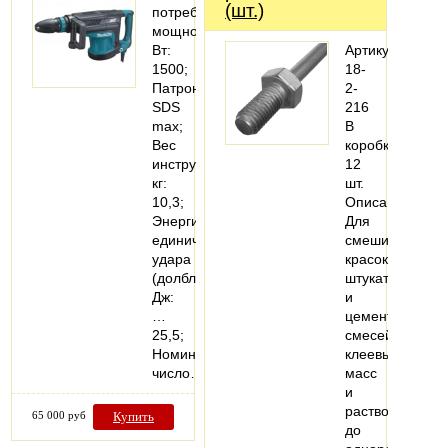
(шт.)
потребляемая
мощность,
Вт:
Артикул:
1500;
18-
Патрон:
2-
SDS
216
max;
В
Вес
коробке:
инструмента,
12
кг:
шт.
10,3;
Описание:
Энергия
Для
единичного
смешивания
удара
красок,
(долбление),
штукатурных
Дж:
и
…
цементных
25,5;
смесей,
Номинальное
клеевых
число…
масс
и
растворов
65 000 руб
Купить
до